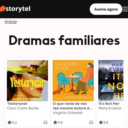
Assine agora
Início
Dramas familiares
Yesteryear
O que resta de nós
It's Not Her
Caro Claire Burke
(da mesma autora de
Mary Kubica
Tempo de reacender
Virginie Grimaldi
estrelas)
4.2
4.8
3.8