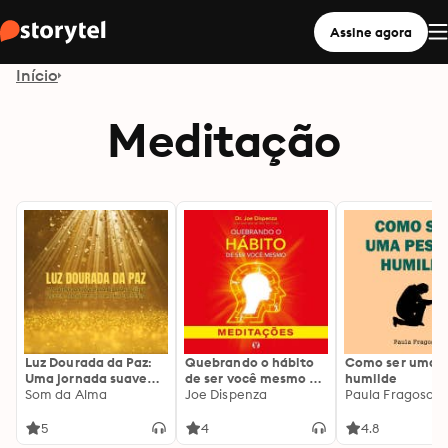
Assine agora
Início
Meditação
Luz Dourada da Paz:
Quebrando o hábito
Como ser uma p
Uma jornada suave
de ser você mesmo -
humilde
para relaxar o corpo,
Som da Alma
Meditações
Joe Dispenza
Paula Fragoso
aquecer o coração e
reconectar com a sua
5
4
4.8
essência