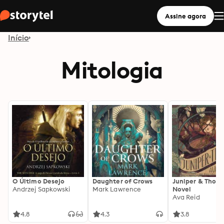
Assine agora
Início
Mitologia
O Último Desejo
Daughter of Crows
Juniper & Thorn
Andrzej Sapkowski
Mark Lawrence
Novel
Ava Reid
4.8
4.3
3.8