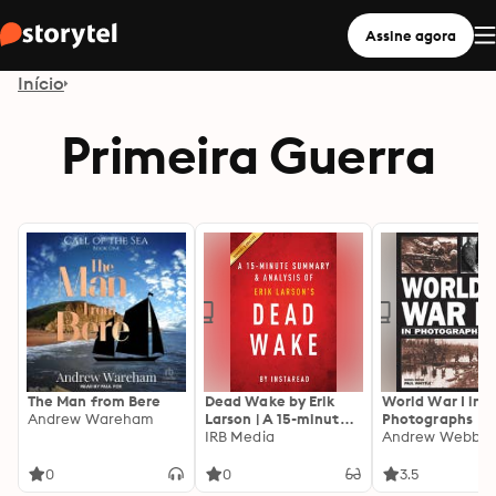
Assine agora
Início
Primeira Guerra
The Man from Bere
Dead Wake by Erik
World War I in
Andrew Wareham
Larson | A 15-minute
Photographs
Summary & Analysis:
IRB Media
Andrew Webb
The Last Crossing of
the Lusitania
0
0
3.5