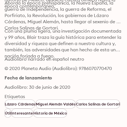
Aborda la época prehispánica, la Nueva España, la 
época contemporánea.
guerra de Independencia, la guerra de Reforma, el 
Porfiriato, la Revolución, los gobiernos de Lázaro 
Cárdenas, Miguel Alemán, hasta llegar al sexenio de 
Carlos Salinas de Gortari.
Con una pluma ligera, una investigación documentada 
y 99 años, Blair traza la guía histórica para entender la 
diversidad y riqueza que definen a nuestra cultura y, 
también, las adversidades que han hecho de esta una 
nación forjada a fuego.
Audiolibro narrado en español neutro
© 2020 Planeta Audio (Audiolibro): 9786070770470
Fecha de lanzamiento
Audiolibro: 30 de junio de 2020
Etiquetas
Lázaro Cárdenas
Miguel Alemán Valdés
Carlos Salinas de Gortari
Útil
Interesante
Historia de México