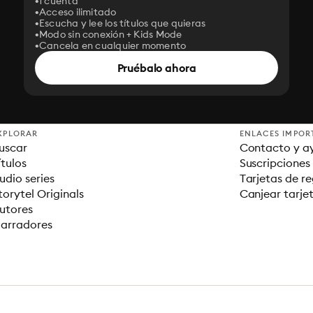
1 cuenta
Acceso ilimitado
Escucha y lee los títulos que quieras
Modo sin conexión + Kids Mode
Cancela en cualquier momento
Pruébalo ahora
XPLORAR
ENLACES IMPOR
uscar
Contacto y a
ítulos
Suscripciones
udio series
Tarjetas de r
torytel Originals
Canjear tarje
utores
arradores