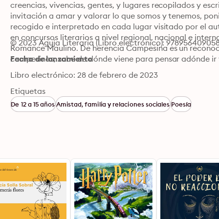
creencias, vivencias, gentes, y lugares recopilados y es
invitación a amar y valorar lo que somos y tenemos, ponie
recogido e interpretado en cada lugar visitado por el a
en concursos literarios a nivel regional, nacional e intern
© 2023 Aguja Literaria (Libro electrónico): 97895640905
Romance Maulino. De herencia Campesina es un reconocim
campesinos, sabe de dónde viene para pensar adónde ir 
Fecha de lanzamiento
Libro electrónico: 28 de febrero de 2023
Etiquetas
De 12 a 15 años
Amistad, familia y relaciones sociales
Poesía