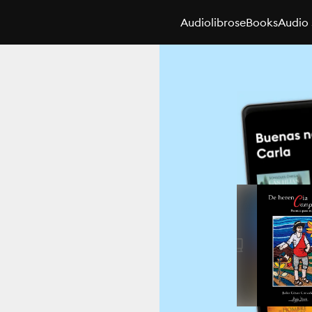
Audiolibros
eBooks
Audio 