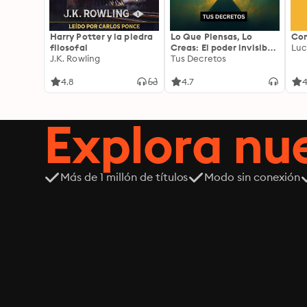
Harry Potter y la piedra
Lo Que Piensas, Lo
Com
filosofal
Creas: El poder invisible
Luc
J.K. Rowling
de tus palabras, tu
Tus Decretos
mente y tu energía para
transformar tu realidad
4.8
4.7
4
desde adentro
Explora n
Más de 1 millón de títulos
Modo sin conexión