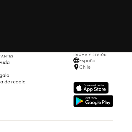
IDIOMA Y REGIÓN
TANTES
Español
yuda
Chile
egalo
ta de regalo