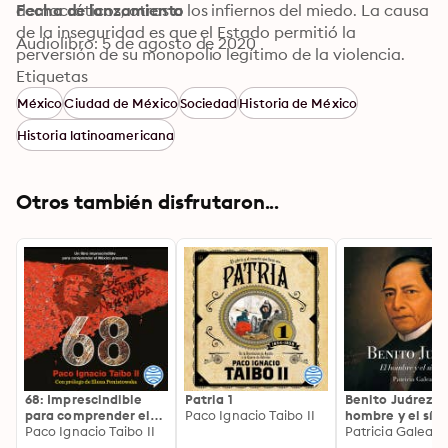
democráticos, otras a los infiernos del miedo. La causa 
Fecha de lanzamiento
de la inseguridad es que el Estado permitió la 
Audiolibro: 5 de agosto de 2020
perversión de su monopolio legítimo de la violencia. 
Para enfrentar la violencia la sociedad necesita 
Etiquetas
comprenderla. Este libro es un instrumento 
México
Ciudad de México
Sociedad
Historia de México
indispensable para entender el 2 de octubre y evitar 
Historia latinoamericana
tragedias como la de Ayotzinapa.
Otros también disfrutaron...
68: Imprescindible
Patria 1
Benito Juárez: E
para comprender el
Paco Ignacio Taibo II
hombre y el sím
México presente
Paco Ignacio Taibo II
Patricia Galean