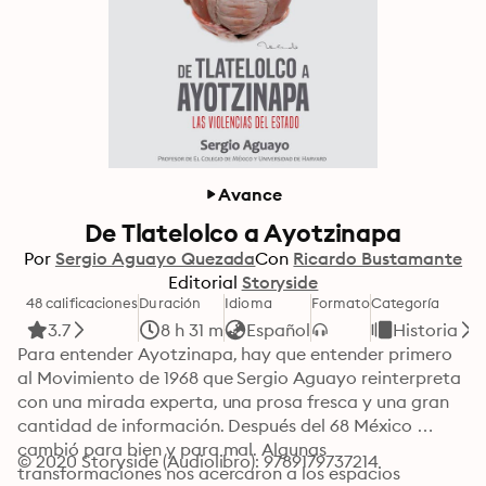
Avance
De Tlatelolco a Ayotzinapa
Por
Sergio Aguayo Quezada
Con
Ricardo Bustamante
Editorial
Storyside
48 calificaciones
Duración
Idioma
Formato
Categoría
3.7
8 h 31 m
Español
Historia
Para entender Ayotzinapa, hay que entender primero 
al Movimiento de 1968 que Sergio Aguayo reinterpreta 
con una mirada experta, una prosa fresca y una gran 
cantidad de información. Después del 68 México 
cambió para bien y para mal. Algunas 
© 2020 Storyside (Audiolibro): 9789179737214
transformaciones nos acercaron a los espacios 