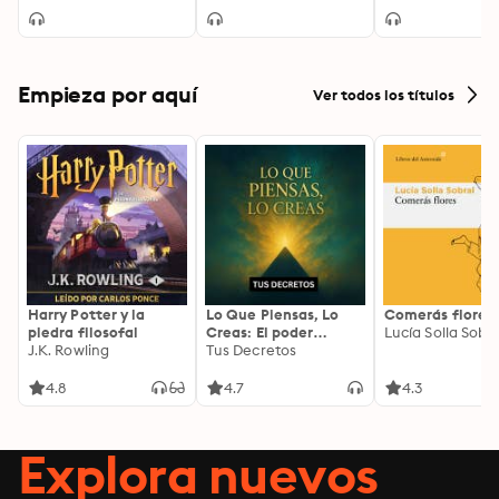
Empieza por aquí
Ver todos los títulos
Harry Potter y la
Lo Que Piensas, Lo
Comerás flores
piedra filosofal
Creas: El poder
Lucía Solla Sobra
J.K. Rowling
invisible de tus
Tus Decretos
palabras, tu mente y
tu energía para
4.8
4.7
4.3
transformar tu
realidad desde
adentro
Explora nuevos