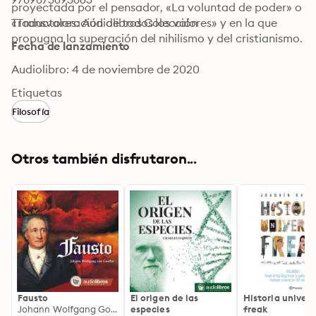
proyectada por el pensador, «La voluntad de poder» o 
«Transvaloración de todos los valores» y en la que 
Traductores: Audiolibros Colección
propugna la superación del nihilismo y del cristianismo.
Fecha de lanzamiento
Audiolibro: 4 de noviembre de 2020
Etiquetas
Filosofía
Otros también disfrutaron...
Fausto
El origen de las
Historia univers
Johann Wolfgang Goethe
especies
freak