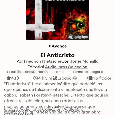
Avance
El Anticristo
Por
Friedrich Nietzsche
Con
Jorge Mansilla
Editorial
Audiolibros Colección
44 calificaciones
Duración
Idioma
Formato
Categoría
4.1
4 h 5 m
Español
No ficción
"El anticristo" fue el primer inédito que padeció las 
operaciones de falseamiento y mutilación que llevó a 
cabo Elisabeth Forster-Nietzsche. El texto que aquí se 
ofrece, restablecido, subsana todas esas 
manipulaciones y nos devuelve las páginas que 
© 2020 Audiolibros Colección (Audiolibro): 
resultaron la quintaesencia de la última gran obra 
9789873693663