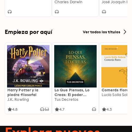
Charles Darwin
José Joaquín B
Empieza por aquí
Ver todos los títulos
Harry Potter y la
Lo Que Piensas, Lo
Comerás flores
piedra filosofal
Creas: El poder
Lucía Solla Sobra
J.K. Rowling
invisible de tus
Tus Decretos
palabras, tu mente y
tu energía para
4.8
4.7
4.3
transformar tu
realidad desde
adentro