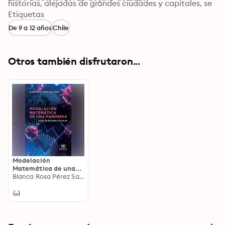
historias, alejadas de grandes ciudades y capitales, se 
puede vislumbrar la tradición del campo chileno con 
Etiquetas
sus mitos, creencias y fantasías. Quien siga la historia, 
De 9 a 12 años
Chile
acompañará a Augusto en cada cuento, llevándolo a 
distintas localidades de Maule y Ñuble para intentar 
atar los cabos sueltos de una enigmática desaparición.
Otros también disfrutaron...
Modelación
Matemática de una
Pandemia: Caso de
Blanca Rosa Pérez Salvador
estudio Covid-19