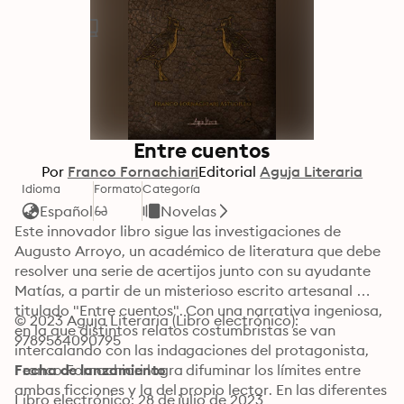
Entre cuentos
Por
Franco Fornachiari
Editorial
Aguja Literaria
Idioma
Formato
Categoría
Español
Novelas
Este innovador libro sigue las investigaciones de 
Augusto Arroyo, un académico de literatura que debe 
resolver una serie de acertijos junto con su ayudante 
Matías, a partir de un misterioso escrito artesanal 
titulado "Entre cuentos". Con una narrativa ingeniosa, 
© 2023 Aguja Literaria (Libro electrónico): 
en la que distintos relatos costumbristas se van 
9789564090795
intercalando con las indagaciones del protagonista, 
Franco Fornachiari logra difuminar los límites entre 
Fecha de lanzamiento
ambas ficciones y la del propio lector. En las diferentes 
Libro electrónico: 28 de julio de 2023