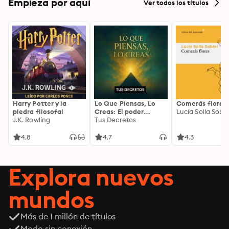
Empieza por aquí
Ver todos los títulos
Harry Potter y la
Lo Que Piensas, Lo
Comerás flores
piedra filosofal
Creas: El poder
Lucía Solla Sobra
J.K. Rowling
invisible de tus
Tus Decretos
palabras, tu mente y
tu energía para
4.8
4.7
4.3
transformar tu
realidad desde
adentro
Explora nuevos
mundos
Más de 1 millón de títulos
Modo sin conexión