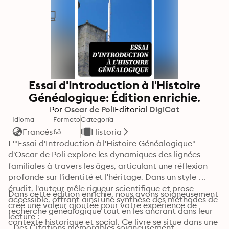
Essai d'Introduction à l'Histoire
Généalogique: Édition enrichie.
Por
Oscar de Poli
Editorial
DigiCat
Idioma
Formato
Categoría
Francés
Historia
L'"Essai d'Introduction à l'Histoire Généalogique" 
d'Oscar de Poli explore les dynamiques des lignées 
familiales à travers les âges, articulant une réflexion 
profonde sur l'identité et l'héritage. Dans un style 
érudit, l'auteur mêle rigueur scientifique et prose 
Dans cette édition enrichie, nous avons soigneusement 
accessible, offrant ainsi une synthèse des méthodes de 
créé une valeur ajoutée pour votre expérience de 
recherche généalogique tout en les ancrant dans leur 
lecture :

contexte historique et social. Ce livre se situe dans une 
- Des Citations mémorables soigneusement 