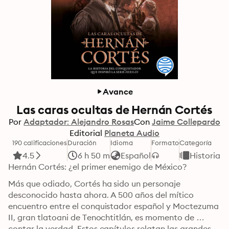
Avance
Las caras ocultas de Hernán Cortés
Por
Adaptador: Alejandro Rosas
Con
Jaime Collepardo
Editorial
Planeta Audio
190 calificaciones
Duración
Idioma
Formato
Categoría
4.5
6 h 50 m
Español
Historia
Hernán Cortés: ¿el primer enemigo de México?
Más que odiado, Cortés ha sido un personaje 
desconocido hasta ahora. A 500 años del mítico 
encuentro entre el conquistador español y Moctezuma 
II, gran tlatoani de Tenochtitlán, es momento de 
contar la verdad. Estos capítulos relatan las grandes 