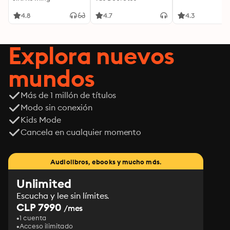
palabras, tu mente y
tu energía para
4.8
4.7
4.3
transformar tu
realidad desde
adentro
Explora nuevos
mundos
Más de 1 millón de títulos
Modo sin conexión
Kids Mode
Cancela en cualquier momento
Audiolibros, ebooks y mucho más.
Unlimited
Escucha y lee sin límites.
CLP 7990
/mes
1 cuenta
Acceso ilimitado