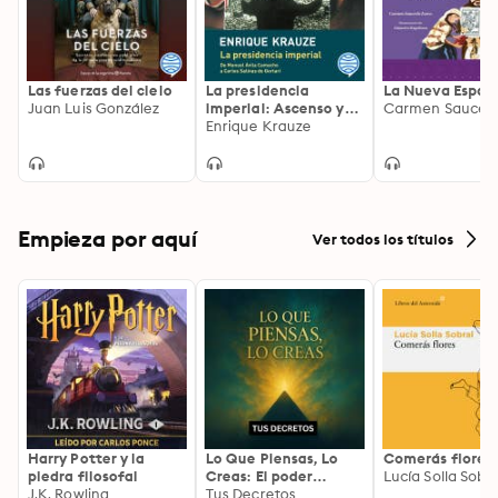
Las fuerzas del cielo
La presidencia
La Nueva Españ
Juan Luis González
imperial: Ascenso y
caída del sistema
Enrique Krauze
político mexicano
(1940-1996)
Empieza por aquí
Ver todos los títulos
Harry Potter y la
Lo Que Piensas, Lo
Comerás flores
piedra filosofal
Creas: El poder
Lucía Solla Sobra
J.K. Rowling
invisible de tus
Tus Decretos