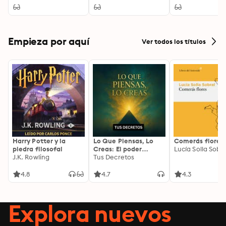
Empieza por aquí
Ver todos los títulos
Harry Potter y la
Lo Que Piensas, Lo
Comerás flores
piedra filosofal
Creas: El poder
Lucía Solla Sobra
J.K. Rowling
invisible de tus
Tus Decretos
palabras, tu mente y
tu energía para
4.8
4.7
4.3
transformar tu
realidad desde
adentro
Explora nuevos