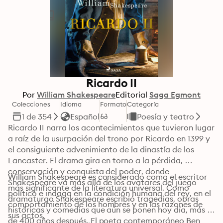
Ricardo II
Por
William Shakespeare
Editorial
Saga Egmont
Colecciones
Idioma
Formato
Categoría
1 de 354
Español
Poesía y teatro
Ricardo II narra los acontecimientos que tuvieron lugar 
a raíz de la usurpación del trono por Ricardo en 1399 y 
el consiguiente advenimiento de la dinastía de los 
Lancaster. El drama gira en torno a la pérdida, 
conservación y conquista del poder, donde 
William Shakespeare es considerado como el escritor 
Shakespeare va más allá de los avatares del juego 
más significante de la literatura universal. Como 
político e indaga en la condición humana del rey, en el 
dramaturgo Shakespeare escribió tragedias, obras 
comportamiento de los hombres y en las razones de 
históricas y comedias que aún se ponen hoy día, más 
sus actos.
de 400 años después. El poeta contemporáneo Ben 