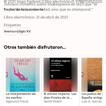
© 2021 Saga Egmont (Libro electrónico): 9788726521320
Johnson comentó sobre Shakespeare en 1623 que "él 
no pertenecía a una edad, sino que es atemporal."
Fecha de lanzamiento
Libro electrónico: 21 de abril de 2021
Etiquetas
Aventura
Siglo XV
Otros también disfrutaron...
La intepretación de
El último imperio: Los
Los judíos de la
los sueños
días finales de la
España antigua
Sigmund Freud
Unión Soviética
Serhii Plokhi
Luis A. García 