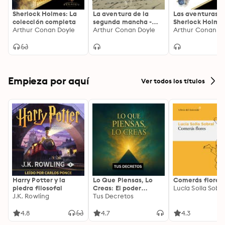
Sherlock Holmes: La
La aventura de la
Las aventuras d
colección completa
segunda mancha -
Sherlock Holme
Arthur Conan Doyle
Dramatizado
Arthur Conan Doyle
Arthur Conan D
Empieza por aquí
Ver todos los títulos
Harry Potter y la
Lo Que Piensas, Lo
Comerás flores
piedra filosofal
Creas: El poder
Lucía Solla Sobra
J.K. Rowling
invisible de tus
Tus Decretos
palabras, tu mente y
tu energía para
4.8
4.7
4.3
transformar tu