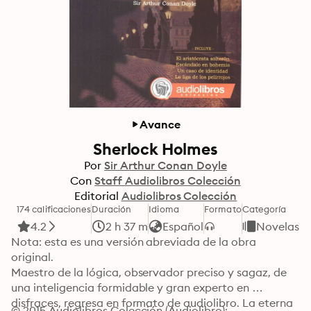
Avance
Sherlock Holmes
Por
Sir Arthur Conan Doyle
Con
Staff Audiolibros Colección
Editorial
Audiolibros Colección
174 calificaciones
Duración
Idioma
Formato
Categoría
4.2
2 h 37 m
Español
Novelas
Nota: esta es una versión abreviada de la obra 
original.

Maestro de la lógica, observador preciso y sagaz, de 
una inteligencia formidable y gran experto en 
disfraces, regresa en formato de audiolibro. La eterna 
© 2015 Audiolibros Colección (Audiolibro): 