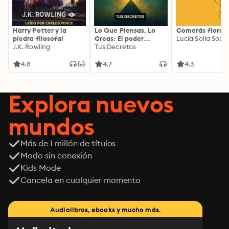
Harry Potter y la
Lo Que Piensas, Lo
Comerás flores
piedra filosofal
Creas: El poder
Lucía Solla Sobra
J.K. Rowling
invisible de tus
Tus Decretos
palabras, tu mente y
tu energía para
4.8
4.7
4.3
transformar tu
realidad desde
adentro
Explora nuevos
mundos
Más de 1 millón de títulos
Modo sin conexión
Kids Mode
Cancela en cualquier momento
Audiolibros, ebooks y mucho más.