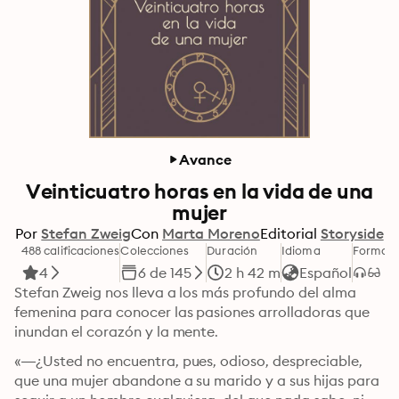
Avance
Veinticuatro horas en la vida de una
mujer
Por
Stefan Zweig
Con
Marta Moreno
Editorial
Storyside
488 calificaciones
Colecciones
Duración
Idioma
Format
4
6 de 145
2 h 42 m
Español
Stefan Zweig nos lleva a los más profundo del alma 
femenina para conocer las pasiones arrolladoras que 
inundan el corazón y la mente.
«—¿Usted no encuentra, pues, odioso, despreciable, 
que una mujer abandone a su marido y a sus hijas para 