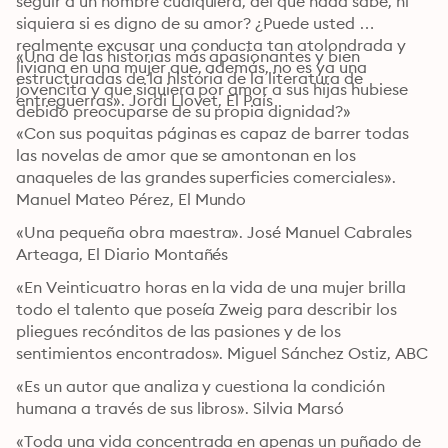
seguir a un hombre cualquiera, del que nada sabe, ni 
siquiera si es digno de su amor? ¿Puede usted 
realmente excusar una conducta tan atolondrada y 
«Una de las historias más apasionantes y bien 
liviana en una mujer que, además, no es ya una 
estructuradas de la historia de la literatura de 
jovencita y que siquiera por amor a sus hijas hubiese 
entreguerras». Jordi Llovet, El País
debido preocuparse de su propia dignidad?»
«Con sus poquitas páginas es capaz de barrer todas 
las novelas de amor que se amontonan en los 
anaqueles de las grandes superficies comerciales». 
Manuel Mateo Pérez, El Mundo
«Una pequeña obra maestra». José Manuel Cabrales 
Arteaga, El Diario Montañés
«En Veinticuatro horas en la vida de una mujer brilla 
todo el talento que poseía Zweig para describir los 
pliegues recónditos de las pasiones y de los 
sentimientos encontrados». Miguel Sánchez Ostiz, ABC
«Es un autor que analiza y cuestiona la condición 
humana a través de sus libros». Silvia Marsó
«Toda una vida concentrada en apenas un puñado de 