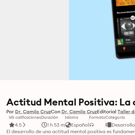
Actitud Mental Positiva: La 
Por
Dr. Camilo Cruz
Con
Dr. Camilo Cruz
Editorial
Taller d
165 calificaciones
Duración
Idioma
Formato
Categoría
4.5
1 h 53 m
Español
Desarrollo
El desarrollo de una actitud mental positiva es fundamen