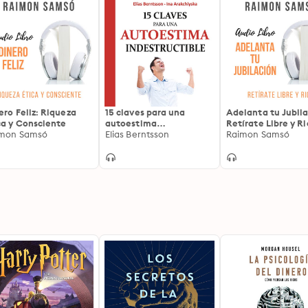
ero Feliz: Riqueza
15 claves para una
Adelanta tu Jubila
ca y Consciente
autoestima
Retírate Libre y R
mon Samsó
indestructible
Elias Berntsson
Raimon Samsó