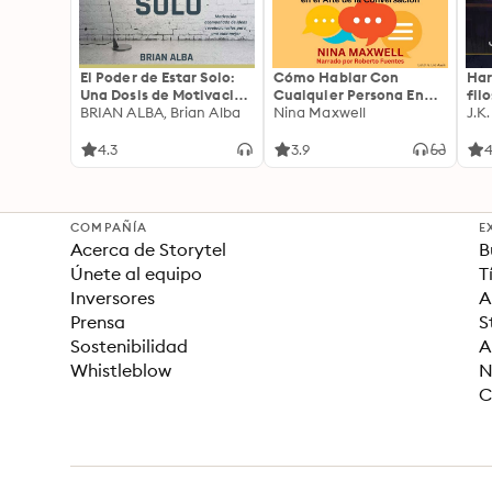
El Poder de Estar Solo:
Cómo Hablar Con
Har
Una Dosis de Motivación
Cualquier Persona En
fil
Acompañada de Ideas
BRIAN ALBA, Brian Alba
Cualquier Lugar Y En
Nina Maxwell
J.K
Revolucionarias Para
Cualquier Momento
una Vida Mejor
4.3
3.9
4
COMPAÑÍA
E
Acerca de Storytel
B
Únete al equipo
T
Inversores
A
Prensa
S
Sostenibilidad
A
Whistleblow
N
C