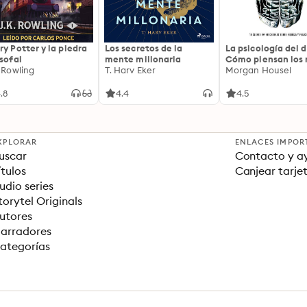
ry Potter y la piedra
Los secretos de la
La psicología del d
osofal
mente millonaria
Cómo piensan los r
. Rowling
T. Harv Eker
18 claves imperec
Morgan Housel
sobre riqueza y fe
.8
4.4
4.5
XPLORAR
ENLACES IMPOR
uscar
Contacto y a
ítulos
Canjear tarje
udio series
torytel Originals
utores
arradores
ategorías