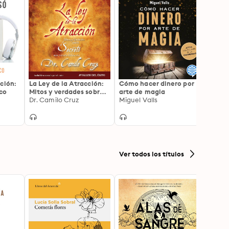
ción:
La Ley de la Atracción:
Cómo hacer dinero por
Tu Me
ico
Mitos y verdades sobre
arte de magia
Despe
el secreto más extraño
Dr. Camilo Cruz
Miguel Valls
Empre
Raimo
del mundo: Version
seminario
Ver todos los títulos