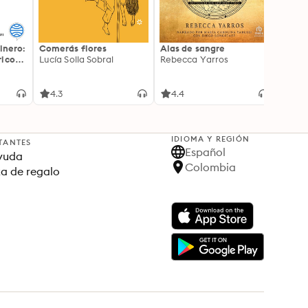
inero:
Comerás flores
Alas de sangre
Harry 
icos:
Lucía Solla Sobral
Rebecca Yarros
prisi
ederas
J.K. R
licidad
4.3
4.4
4.9
IDIOMA Y REGIÓN
TANTES
Español
yuda
Colombia
ta de regalo