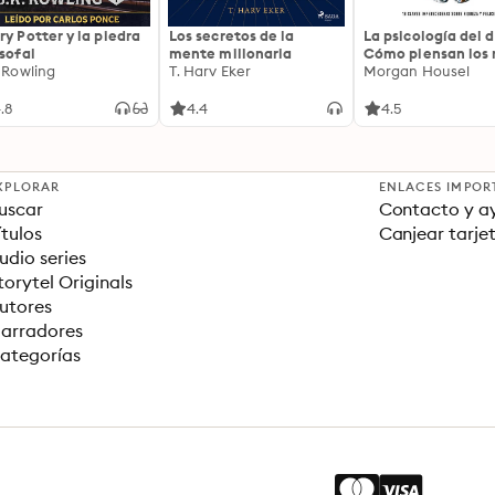
ry Potter y la piedra
Los secretos de la
La psicología del d
osofal
mente millonaria
Cómo piensan los r
. Rowling
T. Harv Eker
18 claves imperec
Morgan Housel
sobre riqueza y fe
.8
4.4
4.5
XPLORAR
ENLACES IMPOR
uscar
Contacto y a
ítulos
Canjear tarje
udio series
torytel Originals
utores
arradores
ategorías