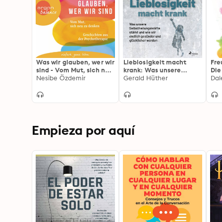
Was wir glauben, wer wir
Lieblosigkeit macht
Fre
sind - Vom Mut, sich neu
krank: Was unsere
Die
zu denken. Geschichten
Nesibe Özdemir
Selbstheilungskräfte
Gerald Hüther
erf
Dal
aus der Psychotherapie
stärkt und wie wir
glü
(Ungekürzte Lesung)
endlich gesünder und
glücklicher werden
Empieza por aquí