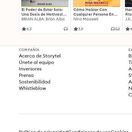
El Poder de Estar Solo:
Cómo Hablar Con
Har
Una Dosis de Motivación
Cualquier Persona En
fil
Acompañada de Ideas
BRIAN ALBA, Brian Alba
Cualquier Lugar Y En
Nina Maxwell
J.K
Revolucionarias Para
Cualquier Momento
una Vida Mejor
4.3
3.9
4
COMPAÑÍA
E
Acerca de Storytel
B
Únete al equipo
T
Inversores
A
Prensa
S
Sostenibilidad
A
Whistleblow
N
C
Política de privacidad
Condiciones de uso
Cookies