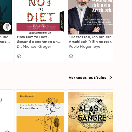
r und
How Not to Diet -
"Gestatten, ich bin ein
Mit Er
twas
Gesund abnehmen und
Arschloch.": Ein netter
Besse
rophe
dauerhaft schlank
Dr. Michael Greger
Narzisst und Psychiater
Pablo Hagemeyer
fasten
Andre
n tun
bleiben dank neuester
erklärt, wie Sie
Neues
te
wissenschaftlich
Narzissten entlarven
Forsc
bewiesener
und ihnen Paroli bieten
(Autor
Erkenntnisse
Lesef
Ver todos los títulos