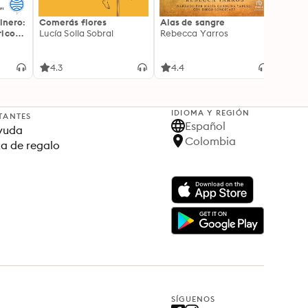
inero:
Comerás flores
Alas de sangre
Harry 
icos:
Lucía Solla Sobral
Rebecca Yarros
prisi
ederas
J.K. R
licidad
4.3
4.4
4.9
IDIOMA Y REGIÓN
TANTES
Español
yuda
Colombia
ta de regalo
SÍGUENOS