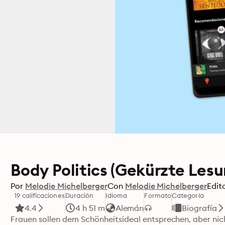
Body Politics (Gekürzte Lesu
Por
Melodie Michelberger
Con
Melodie Michelberger
Edito
19 calificaciones
Duración
Idioma
Formato
Categoría
4.4
4 h 51 m
Alemán
Biografía
Frauen sollen dem Schönheitsideal entsprechen, aber nicht