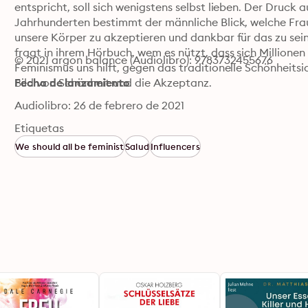
entspricht, soll sich wenigstens selbst lieben. Der Druck au
Jahrhunderten bestimmt der männliche Blick, welche Fraue
unsere Körper zu akzeptieren und dankbar für das zu sein,
fragt in ihrem Hörbuch, wem es nützt, dass sich Millionen 
© 2021 argon balance (Audiolibro): 9783732455676
Feminismus uns hilft, gegen das traditionelle Schönheitsidea
Bild von Schönheit und die Akzeptanz.
Fecha de lanzamiento
Audiolibro: 26 de febrero de 2021
Etiquetas
We should all be feminist
Salud
Influencers