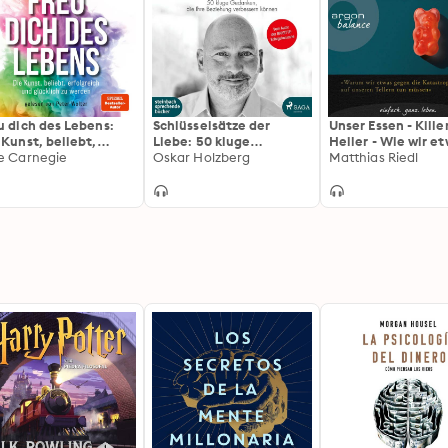
u dich des Lebens:
Schlüsselsätze der
Unser Essen - Kille
 Kunst, beliebt,
Liebe: 50 kluge
Heiler - Wie wir e
olgreich und
e Carnegie
Gedanken, die Ihre
Oskar Holzberg
gegen die Katast
Matthias Riedl
cklich zu werden
Beziehung verbessern
auf unseren Teller
können
können (Ungekürz
Lesung)