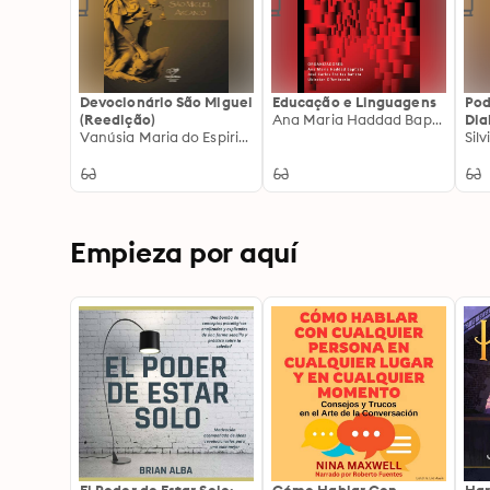
Devocionário São Miguel
Educação e Linguagens
Pod
(Reedição)
Ana Maria Haddad Baptista, Manuel Tavares, Mônica Ávila de Todaro, Márcia Fusaro, Catarina Justus Fischer, Maurício Silva, Diana Navas, Ubiratan D'Ambrosio, Sonia Regina Albano de Lima, Francisca Eleodora Santos Severino, Denizete Lima de Mesquita, José Carlos Freitas Batista, Adriana Nadja Lélis Coutinho, Aguinaldo Ricciotti Pettinati Filho, Alberto Cabral Fusaro, Antonio Carlos Rodrigues dos Santos, Camila Maria Albuquerque Aragão, Cláudia Cristina De Oliveira, Claudia Nolla, Daniela Oliveira Albertin, Heloisa Gurgel Rosenfeld, Jefferson Serozini, Juan Guillermo D Droguett, Márcia M. Pereira, Sandra Delmonte Gallego Honda, Telma Ventura
Dia
Vanúsia Maria do Espirito Santo
Sil
Empieza por aquí