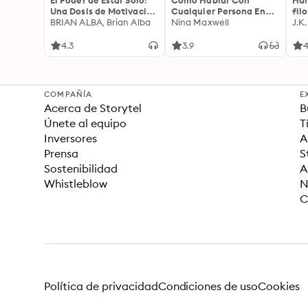
El Poder de Estar Solo:
Cómo Hablar Con
Har
Una Dosis de Motivación
Cualquier Persona En
fil
Acompañada de Ideas
BRIAN ALBA, Brian Alba
Cualquier Lugar Y En
Nina Maxwell
J.K
Revolucionarias Para
Cualquier Momento
una Vida Mejor
4.3
3.9
4
COMPAÑÍA
E
Acerca de Storytel
B
Únete al equipo
T
Inversores
A
Prensa
S
Sostenibilidad
A
Whistleblow
N
C
Política de privacidad
Condiciones de uso
Cookies