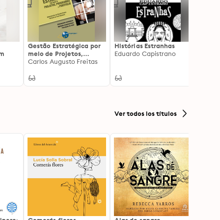
Gestão Estratégica por
Histórias Estranhas
Dicion
em
meio de Projetos,
Eduardo Capistrano
Edita
Programas e Portfólio
Carlos Augusto Freitas
Longm
Ver todos los títulos