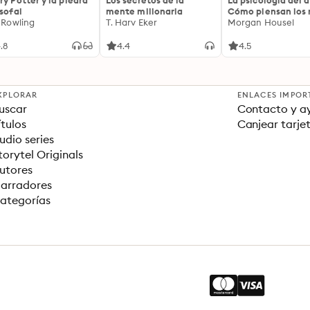
ry Potter y la piedra
Los secretos de la
La psicología del d
osofal
mente millonaria
Cómo piensan los r
. Rowling
T. Harv Eker
18 claves imperec
Morgan Housel
sobre riqueza y fe
.8
4.4
4.5
XPLORAR
ENLACES IMPOR
uscar
Contacto y a
ítulos
Canjear tarje
udio series
torytel Originals
utores
arradores
ategorías