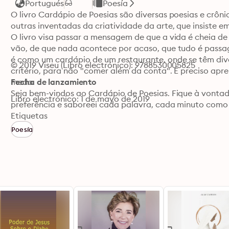
Portugués
Poesía
O livro Cardápio de Poesias são diversas poesias e crônica
outras inventadas da criatividade da arte, que insiste em 
O livro visa passar a mensagem de que a vida é cheia de 
vão, de que nada acontece por acaso, que tudo é passage
é como um cardápio de um restaurante, onde se têm dive
© 2019 Viseu (Libro electrónico): 9788530005825
critério, para não "comer além da conta". É preciso ap
medo.

Fecha de lanzamiento
Seja bem-vindos ao Cardápio de Poesias. Fique à vontad
Libro electrónico: 1 de mayo de 2019
preferência e saboreei cada palavra, cada minuto como u
Etiquetas
Poesía