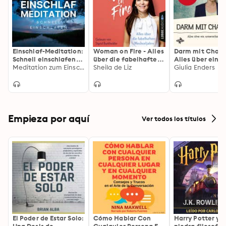
Einschlaf-Meditation:
Woman on Fire - Alles
Darm mit Char
Schnell einschlafen
über die fabelhaften
Alles über ein
und
Meditation zum Einschlafen, Maria Herzig
Wechseljahre
Sheila de Liz
unterschätztes
Giulia Enders
Selbstheilungskräfte
| Der Nr. 1 Sach
aktivieren
Bestseller über 
Immunsystem: E
Muss für uns all
Empieza por aquí
Ver todos los títulos
El Poder de Estar Solo:
Cómo Hablar Con
Harry Potter y l