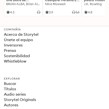
Una Dosis de
Cualquier Persona En
piedra filosofal
Motivación
BRIAN ALBA, Brian Alba
Cualquier Lugar Y En
Nina Maxwell
J.K. Rowling
Acompañada de
Cualquier Momento
Ideas Revolucionarias
4.3
3.9
4.8
Para una Vida Mejor
COMPAÑÍA
Acerca de Storytel
Únete al equipo
Inversores
Prensa
Sostenibilidad
Whistleblow
EXPLORAR
Buscar
Títulos
Audio series
Storytel Originals
Autores