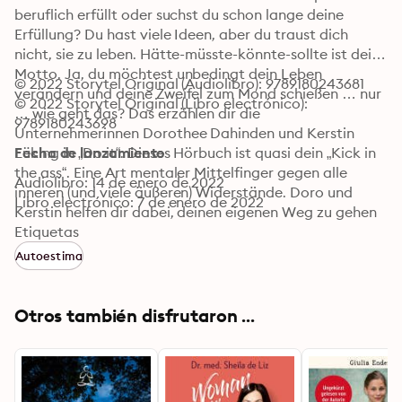
beruflich erfüllt oder suchst du schon lange deine 
Erfüllung? Du hast viele Ideen, aber du traust dich 
nicht, sie zu leben. Hätte-müsste-könnte-sollte ist dein 
Motto. Ja, du möchtest unbedingt dein Leben 
© 2022 Storytel Original (Audiolibro): 9789180243681
verändern und deine Zweifel zum Mond schießen … nur 
© 2022 Storytel Original (Libro electrónico): 
… wie geht das? Das erzählen dir die 
9789180243698
Unternehmerinnen Dorothee Dahinden und Kerstin 
Lüking in „Do it“. Dieses Hörbuch ist quasi dein „Kick in 
Fecha de lanzamiento
the ass“. Eine Art mentaler Mittelfinger gegen alle 
Audiolibro: 14 de enero de 2022
inneren (und viele äußeren) Widerstände. Doro und 
Libro electrónico: 7 de enero de 2022
Kerstin helfen dir dabei, deinen eigenen Weg zu gehen 
und dein persönliches und berufliches Glück zu leben. 
Etiquetas
Sie erklären dir unter anderem, wie du 
Autoestima
(kontraproduktive) Glaubenssätze erkennst, Visionen 
schmiedest und faule Ausreden verabschiedest. Wie du 
realistische berufliche Pläne machst, mit (schwierigen) 
Otros también disfrutaron ...
Charakteren umgehen kannst oder erfolgreich 
Gehaltsverhandlungen führst. Ehrlich, hautnah, 
authentisch. Bonus-Tipps gibt es von der Psychologin 
Annika Rötters. © Storytel Original