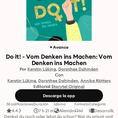
Avance
Do it! - Vom Denken ins Machen: Vom
Denken ins Machen
Por
Kerstin Lüking
Dorothee Dahinden
Con
Kerstin Lüking
Dorothee Dahinden
Annika Rötters
Editorial
Storytel Original
Descarga la app
38 calificaciones
Duración
Idioma
Formato
Categoría
4.4
7 h 21 m
Alemán
Desarrollo 
Denkst du noch oder lebst du schon? Bist du privat und 