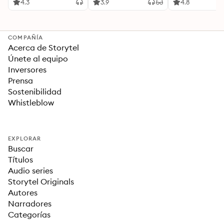
Ideas Revolucionarias
4.3
3.9
4.8
Para una Vida Mejor
COMPAÑÍA
Acerca de Storytel
Únete al equipo
Inversores
Prensa
Sostenibilidad
Whistleblow
EXPLORAR
Buscar
Títulos
Audio series
Storytel Originals
Autores
Narradores
Categorías