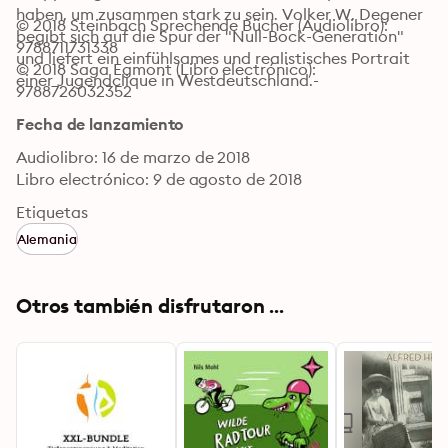
haben, um zusammen stark zu sein. Volker W. Degener 
© 2018 Steinbach Sprechende Bücher (Audiolibro): 
begibt sich auf die Spur der "Null-Bock-Generation" 
9788711731338
und liefert ein einfühlsames und realistisches Portrait 
© 2018 Saga Egmont (Libro electrónico): 
einer Jugendclique in Westdeutschland.-
9788726032352
Fecha de lanzamiento
Audiolibro: 16 de marzo de 2018
Libro electrónico: 9 de agosto de 2018
Etiquetas
Alemania
Otros también disfrutaron ...