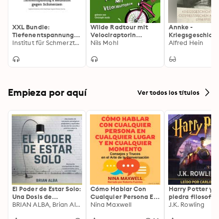
XXL Bundle:
Wilde Radtour mit
Annke -
Tiefenentspannung &
Velociraptorin
Kriegsgeschich
Meditation gegen
Institut für Schmerztherapie
(ungekürzt)
Nils Mohl
eines ostpreuss
Alfred Hein
Schmerzen:
Mädchens (1914-
Angeleitete
Fantasiereisen,
einfache
Körperübungen,
Progressive
Empieza por aquí
Ver todos los títulos
Relaxation, Body
Scan
El Poder de Estar Solo:
Cómo Hablar Con
Harry Potter y l
Una Dosis de
Cualquier Persona En
piedra filosofal
Motivación
BRIAN ALBA, Brian Alba
Cualquier Lugar Y En
Nina Maxwell
J.K. Rowling
Acompañada de
Cualquier Momento