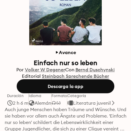
Avance
Einfach nur so leben
Por
Volker W Degener
Con
Bernd Duschynski
Editorial
Steinbach Sprechende Bücher
Descarga la app
Duración
Idioma
Formato
Categoría
2 h 6 m
Alemán
Literatura juvenil
Auch junge Menschen haben Träume und Wünsche. Und 
sie haben vor allem auch Ängste und Probleme. 'Einfach 
nur so leben' schildert die Lebenswirklichkeit einer 
Gruppe Jugendlicher, die sich zu einer Clique vereint 