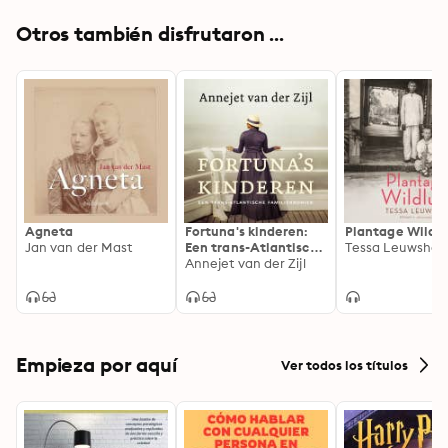
Otros también disfrutaron ...
Agneta
Fortuna's kinderen:
Plantage Wildlu
Jan van der Mast
Een trans-Atlantische
Tessa Leuwsha
familiekroniek
Annejet van der Zijl
Empieza por aquí
Ver todos los títulos