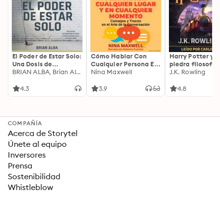
El Poder de Estar Solo:
Cómo Hablar Con
Harry Potter y l
Una Dosis de
Cualquier Persona En
piedra filosofal
Motivación
BRIAN ALBA, Brian Alba
Cualquier Lugar Y En
Nina Maxwell
J.K. Rowling
Acompañada de
Cualquier Momento
Ideas Revolucionarias
4.3
3.9
4.8
Para una Vida Mejor
COMPAÑÍA
Acerca de Storytel
Únete al equipo
Inversores
Prensa
Sostenibilidad
Whistleblow