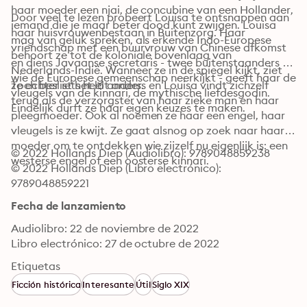
haar moeder een njai, de concubine van een Hollander, 
Door veel te lezen probeert Louisa te ontsnappen aan 
iemand die je maar beter dood kunt zwijgen. Louisa 
haar huisvrouwenbestaan in Buitenzorg. Haar 
mag van geluk spreken, als erkende Indo-Europese 
vriendschap met een buurvrouw van Chinese afkomst 
behoort ze tot de koloniale bovenlaag van 
en diens Javaanse secretaris - twee buitenstaanders op 
Nederlands-Indië. Wanneer ze in de spiegel kijkt, ziet 
wie de Europese gemeenschap neerkijkt - geeft haar de 
ze echter iets heel anders.
Toch beslist het lot anders en Louisa vindt zichzelf 
vleugels van de kinnari, de mythische liefdesgodin. 
terug als de verzorgster van haar zieke man en haar 
Eindelijk durft ze haar eigen keuzes te maken.
pleegmoeder. Ook al noemen ze haar een engel, haar 
vleugels is ze kwijt. Ze gaat alsnog op zoek naar haar 
moeder om te ontdekken wie zijzelf nu eigenlijk is: een 
© 2022 Hollands Diep (Audiolibro): 9789048859238
westerse engel of een oosterse kinnari.
© 2022 Hollands Diep (Libro electrónico): 
9789048859221
Fecha de lanzamiento
Audiolibro: 22 de noviembre de 2022
Libro electrónico: 27 de octubre de 2022
Etiquetas
Ficción histórica
Interesante
Útil
Siglo XIX