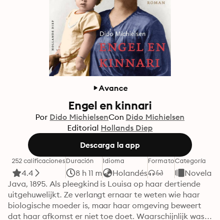
Avance
Engel en kinnari
Por
Dido Michielsen
Con
Dido Michielsen
Editorial
Hollands Diep
Descarga la app
252 calificaciones
Duración
Idioma
Formato
Categoría
4.4
8 h 11 m
Holandés
Novelas
Java, 1895. Als pleegkind is Louisa op haar dertiende 
uitgehuwelijkt. Ze verlangt ernaar te weten wie haar 
biologische moeder is, maar haar omgeving beweert 
dat haar afkomst er niet toe doet. Waarschijnlijk was 