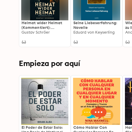
Heimat wider Heimat
Seine Liebeserfahrung:
Wie
(Kommentiert):
Novelle
zu 
Erweiterte Ausgabe.
Gustav Schröer
Eduard von Keyserling
anz
And
Eine romantische
Erzählung über junge
Liebe, Heimatkonflikt,
Erinnerung und
moralische
Entscheidung
Empieza por aquí
El Poder de Estar Solo:
Cómo Hablar Con
Har