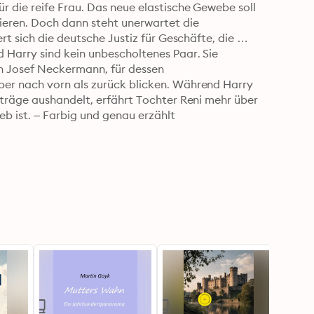
 die reife Frau. Das neue elastische Gewebe soll 
eren. Doch dann steht unerwartet die 
t sich die deutsche Justiz für Geschäfte, die 
Harry sind kein unbescholtenes Paar. Sie 
h Josef Neckermann, für dessen 
er nach vorn als zurück blicken. Während Harry 
träge aushandelt, erfährt Tochter Reni mehr über 
b ist. – Farbig und genau erzählt 
auen, die der Verkleidungen überdrüssig geworden 
diese Zeit.« Mithu Sanyal