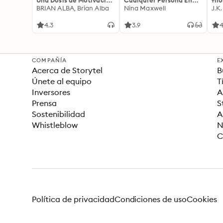
Una Dosis de Motivación
Cualquier Persona En
fil
Acompañada de Ideas
BRIAN ALBA, Brian Alba
Cualquier Lugar Y En
Nina Maxwell
J.K
Revolucionarias Para
Cualquier Momento
una Vida Mejor
4.3
3.9
4
COMPAÑÍA
E
Acerca de Storytel
B
Únete al equipo
T
Inversores
A
Prensa
S
Sostenibilidad
A
Whistleblow
N
C
Política de privacidad
Condiciones de uso
Cookies