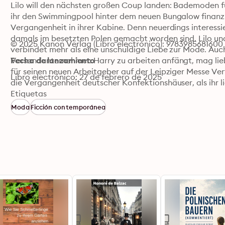
Lilo will den nächsten großen Coup landen: Bademoden für
ihr den Swimmingpool hinter dem neuen Bungalow finanzi
Vergangenheit in ihrer Kabine. Denn neuerdings interessier
damals im besetzten Polen gemacht worden sind. Lilo und 
© 2025 Kanon Verlag (Libro electrónico): 9783985681600
verbindet mehr als eine unschuldige Liebe zur Mode. Auc
Versandunternehmen Harry zu arbeiten anfängt, mag lieb
Fecha de lanzamiento
für seinen neuen Arbeitgeber auf der Leipziger Messe Ver
Libro electrónico: 27 de febrero de 2025
die Vergangenheit deutscher Konfektionshäuser, als ihr lie
Frühjahrskollektion von einer Zeit im Wandel und von Fr
Etiquetas
sind.

Moda
Ficción contemporánea
»Wie eine Zeitkapsel: Ich spüre, ich schmecke, ich rieche 