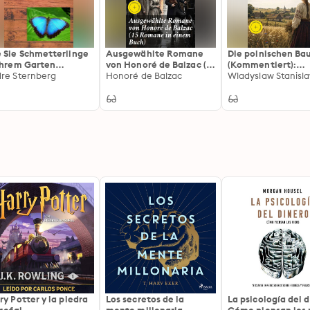
 Sie Schmetterlinge
Ausgewählte Romane
Die polnischen Ba
Ihrem Garten
von Honoré de Balzac (15
(Kommentiert):
iehen
re Sternberg
Romane in einem Buch):
Honoré de Balzac
Erweiterte Ausgab
Bereicherte Ausgabe.
Bauernspiegel
Leidenschaften und
Realismus:
Meisterwerke
französischer Literatur
ry Potter y la piedra
Los secretos de la
La psicología del d