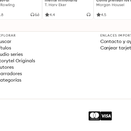
osofal
mente millonaria
Cómo piensan los r
. Rowling
T. Harv Eker
18 claves imperec
Morgan Housel
sobre riqueza y fe
.8
4.4
4.5
XPLORAR
ENLACES IMPOR
uscar
Contacto y a
ítulos
Canjear tarje
udio series
torytel Originals
utores
arradores
ategorías