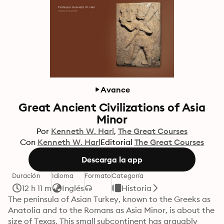
Avance
Great Ancient Civilizations of Asia
Minor
Por
Kenneth W. Harl
The Great Courses
Con
Kenneth W. Harl
Editorial
The Great Courses
Descarga la app
Duración
Idioma
Formato
Categoría
12 h 11 m
Inglés
Historia
The peninsula of Asian Turkey, known to the Greeks as 
Anatolia and to the Romans as Asia Minor, is about the 
size of Texas. This small subcontinent has arguably 