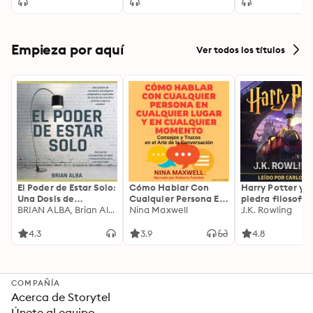
Empieza por aquí
Ver todos los títulos
El Poder de Estar Solo:
Cómo Hablar Con
Harry Potter y l
Una Dosis de
Cualquier Persona En
piedra filosofal
Motivación
BRIAN ALBA, Brian Alba
Cualquier Lugar Y En
Nina Maxwell
J.K. Rowling
Acompañada de
Cualquier Momento
Ideas Revolucionarias
4.3
3.9
4.8
Para una Vida Mejor
COMPAÑÍA
Acerca de Storytel
Únete al equipo