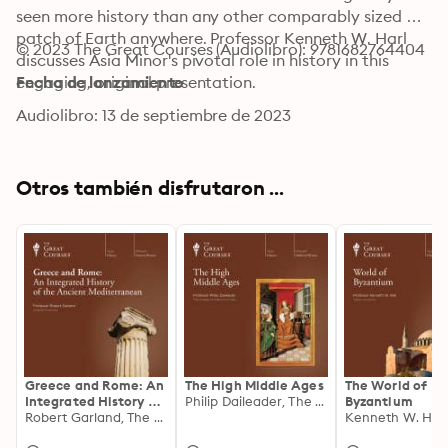
seen more history than any other comparably sized 
patch of Earth anywhere. Professor Kenneth W. Harl 
© 2023 The Great Courses (Audiolibro): 9781682764404
discusses Asia Minor's pivotal role in history in this 
engaging, original presentation.
Fecha de lanzamiento
Audiolibro: 13 de septiembre de 2023
Otros también disfrutaron ...
Greece and Rome: An
The High Middle Ages
The World of
Integrated History of
Philip Daileader, The Great Courses
Byzantium
the Ancient
Robert Garland, The Great Courses
Mediterranean