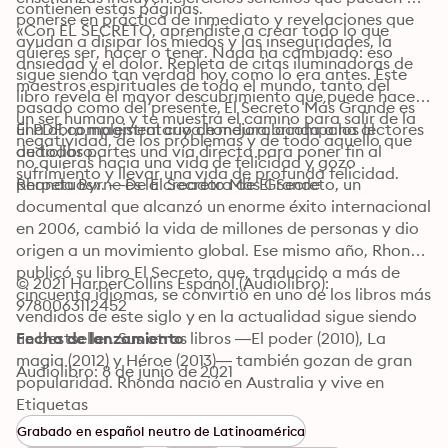
contienen estas páginas. 
ponerse en práctica de inmediato y revelaciones que 
«Con EL SECRETO, aprendiste a crear todo lo que 
ayudan a disipar los miedos y las inseguridades, la 
quieres ser, hacer o tener. Nada ha cambiado: eso 
ansiedad y el dolor. Repleta de citas iluminadoras de 
sigue siendo tan verdad hoy como lo era antes. Este 
maestros espirituales de todo el mundo, tanto del 
libro revela el mayor descubrimiento que puede hacer 
pasado como del presente, El Secreto Más Grande es 
un ser humano y te muestra el camino para salir de la 
una obra magistral cuya hondura brinda a los lectores 
El PDF complementario de mejora acompana al 
negatividad, de los problemas y de todo aquello que 
de todas partes una vía directa para poner fin al 
audiolibro.
no quieras hacia una vida de felicidad y gozo 
sufrimiento y llevar una vida de profunda felicidad. 
perpetuos». —De El Secreto Más Grande
Rhonda Byrne es la creadora de El Secreto, un 
documental que alcanzó un enorme éxito internacional 
en 2006, cambió la vida de millones de personas y dio 
origen a un movimiento global. Ese mismo año, Rhonda 
publicó su libro El Secreto, que, traducido a más de 
© 2021 HarperCollins Espanol (Audiolibro): 
cincuenta idiomas, se convirtió en uno de los libros más 
9780063112452
vendidos de este siglo y en la actualidad sigue siendo 
un bestseller. Sus otros libros —El poder (2010), La 
Fecha de lanzamiento
magia (2012) y Héroe (2013)— también gozan de gran 
Audiolibro: 8 de junio de 2021
popularidad. Rhonda nació en Australia y vive en 
California.
Etiquetas
Grabado en español neutro de Latinoamérica