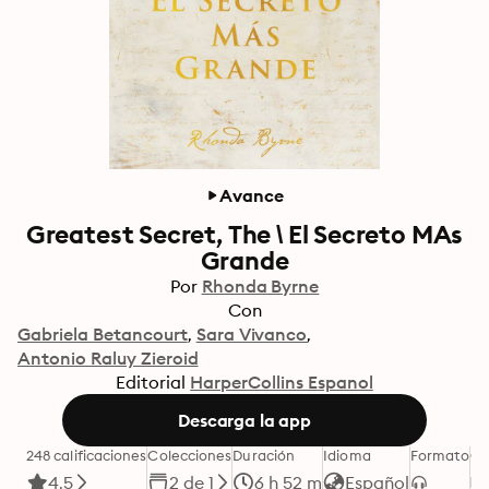
Avance
Greatest Secret, The \ El Secreto MAs
Grande
Por
Rhonda Byrne
Con
Gabriela Betancourt
Sara Vivanco
Antonio Raluy Zieroid
Editorial
HarperCollins Espanol
Descarga la app
248 calificaciones
Colecciones
Duración
Idioma
Formato
Ca
4.5
2 de 1
6 h 52 m
Español