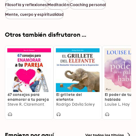
Filosofía y reflexiones
Meditación
Coaching personal
Mente, cuerpo y espiritualidad
Otros también disfrutaron ...
67 consejos para
El grillete del
El poder de tu p
enamorar a tu pareja
elefante
hablada
Steve R. Claremont
Rodrigo Dávila Soley
Louise L. Hay
Empieza por aquí
Ver todos los títulos