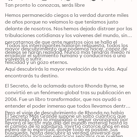
Tan pronto lo conozcas, serás libre
Hemos permanecido ciegos a la verdad durante miles 
de años porque no veíamos lo que teníamos justo 
delante de nosotros. Nos hemos dejado distraer por las 
tribulaciones cotidianas y los vaivenes del mundo, sin 
percatarnos de que ante nuestros ojos se halla el 
 Todos los interrogantes hallarán respuesta, todos los 
mayor descubrimiento que podemos hacer, capaz de 
deseos se harán realidad. Nunca más tendrás miedo ni 
erradicar el sufrimiento humano y conducirnos a una 
volverás a sufrir. 
felicidad y un gozo eternos.
Aquí descubrirás la mayor revelación de tu vida. Aquí 
encontrarás tu destino.
El Secreto, de la aclamada autora Rhonda Byrne, se 
convirtió en un fenómeno global tras su publicación en 
2006. Fue un libro transformador, que nos ayudó a 
entender el poder inmenso que todos llevamos dentro. 
Pero el viaje de descubrimiento de Rhonda no había 
El Secreto Más Grande supone un salto cuántico que 
terminado. Algo la impulsaba a seguir avanzando por 
llevará al lector más allá del mundo material hasta la 
el camino de la sabiduría. Invirtió catorce años en esa 
esfera de lo espiritual, donde todo es posible. Sus 
búsqueda, hasta descubrir la verdad universal que 
enseñanzas incluyen ejercicios sencillos que pueden 