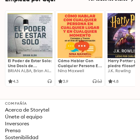
El Poder de Estar Solo:
Cómo Hablar Con
Harry Potter y l
Una Dosis de
Cualquier Persona En
piedra filosofal
Motivación
BRIAN ALBA, Brian Alba
Cualquier Lugar Y En
Nina Maxwell
J.K. Rowling
Acompañada de
Cualquier Momento
Ideas Revolucionarias
4.3
3.9
4.8
Para una Vida Mejor
COMPAÑÍA
Acerca de Storytel
Únete al equipo
Inversores
Prensa
Sostenibilidad