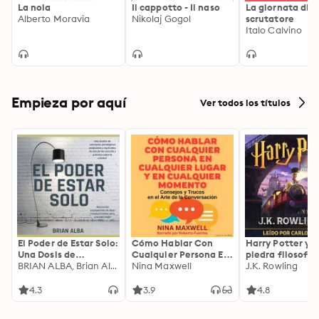
La noia
Il cappotto - Il naso
La giornata di 
Alberto Moravia
Nikolaj Gogol
scrutatore
Italo Calvino
Empieza por aquí
Ver todos los títulos
El Poder de Estar Solo:
Cómo Hablar Con
Harry Potter y l
Una Dosis de
Cualquier Persona En
piedra filosofal
Motivación
BRIAN ALBA, Brian Alba
Cualquier Lugar Y En
Nina Maxwell
J.K. Rowling
Acompañada de
Cualquier Momento
Ideas Revolucionarias
4.3
3.9
4.8
Para una Vida Mejor