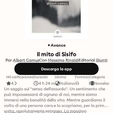
Avance
Il mito di Sisifo
Por
Albert Camus
Con
Massimo Rinaldi
Editorial
Giunti
Descarga la app
140 calificaciones
Duración
Idioma
Formato
Categoría
4
4 h 24 m
Italiano
Novelas
Un saggio sul "senso dell'assurdo". Un sentimento che 
può impossessarsi di ognuno di noi, mentre siamo 
immersi nella banalità della vita. Mentre guardiamo il 
volto di una persona cara e lo scopriamo, per la prima 
volta, assolutamente estraneo. La massima 