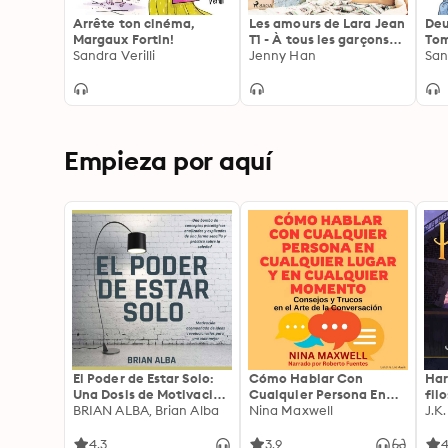
Arrête ton cinéma,
Les amours de Lara Jean
Deu
Margaux Fortin!
T1 - À tous les garçons
Tome
Sandra Verilli
que j'ai aimés...
Jenny Han
val
San
Empieza por aquí
El Poder de Estar Solo:
Cómo Hablar Con
Har
Una Dosis de Motivación
Cualquier Persona En
fil
Acompañada de Ideas
BRIAN ALBA, Brian Alba
Cualquier Lugar Y En
Nina Maxwell
J.K
Revolucionarias Para
Cualquier Momento
una Vida Mejor
4.3
3.9
4