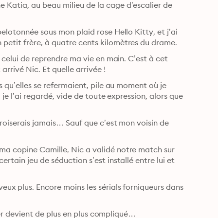
 Katia, au beau milieu de la cage d’escalier de 
elotonnée sous mon plaid rose Hello Kitty, et j’ai 
décidé d’avaler mon poids en glace sur le canapé de mon petit frère, à quatre cents kilomètres du drame. 
, celui de reprendre ma vie en main. C’est à cet 
arrivé Nic. Et quelle arrivée !
s qu’elles se refermaient, pile au moment où je 
 je l’ai regardé, vide de toute expression, alors que 
ecroiserais jamais… Sauf que c’est mon voisin de 
ma copine Camille, Nic a validé notre match sur 
rtain jeu de séduction s’est installé entre lui et 
eux plus. Encore moins les sérials forniqueurs dans 
ister devient de plus en plus compliqué…