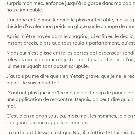
surpris mon mec, enfoncé jusqu’à la garde dans ma copine
notre immeuble.
J’ai donc enfilé mon legging le plus confortable, me suis p
Après m’être noyée dans le chagrin, j’ai enfin eu le déclic
instant précis, alors que tout roulait parfaitement, qu’est 
Monsieur s’est glissé entre les portes de l’ascenseur tandi
relevais ma jupe pour réajuster mes bas. Les fesses à l’air,
lui me reluquait sans aucun scrupule.
J’aurais pu me dire que rien n’était grave, que je ne le r
palier. Je suis maudite !
D’autant plus que « grâce » à un petit coup de pouce de 
une application de rencontre. Depuis, on peut dire qu’un ce
moi.
C’est bien mignon tout ça, mais moi, les hommes, je n’en v
son genre qui me rappellent mon ex.
Là où le bât blesse, c’est que Nic, il m’attire ! Et lui rés