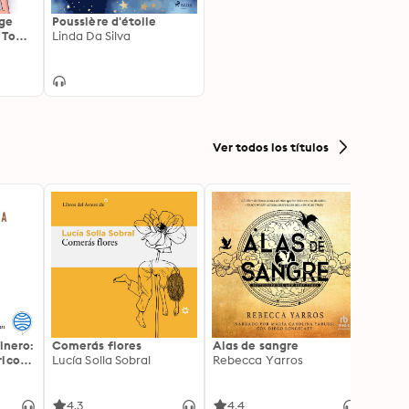
age
Poussière d'étoile
- Tome
Linda Da Silva
ce,
Ver todos los títulos
inero:
Comerás flores
Alas de sangre
Harry 
icos:
Lucía Solla Sobral
Rebecca Yarros
prisi
ederas
J.K. R
licidad
4.3
4.4
4.9