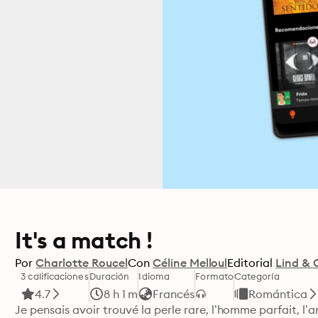
It's a match !
Por
Charlotte Roucel
Con
Céline Melloul
Editorial
Lind & 
3 calificaciones
Duración
Idioma
Formato
Categoría
4.7
8 h 1 m
Francés
Romántica
Je pensais avoir trouvé la perle rare, l’homme parfait, l’a