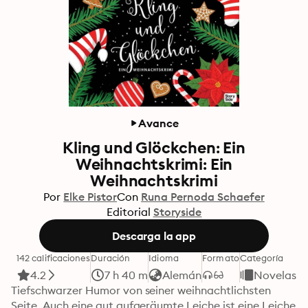
Avance
Kling und Glöckchen: Ein
Weihnachtskrimi: Ein
Weihnachtskrimi
Por
Elke Pistor
Con
Runa Pernoda Schaefer
Editorial
Storyside
Descarga la app
142 calificaciones
Duración
Idioma
Formato
Categoría
4.2
7 h 40 m
Alemán
Novelas
Tiefschwarzer Humor von seiner weihnachtlichsten 
Seite. Auch eine gut aufgeräumte Leiche ist eine Leiche 