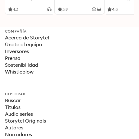
Acompañada de
Cualquier Momento
Ideas Revolucionarias
4.3
3.9
4.8
Para una Vida Mejor
COMPAÑÍA
Acerca de Storytel
Únete al equipo
Inversores
Prensa
Sostenibilidad
Whistleblow
EXPLORAR
Buscar
Títulos
Audio series
Storytel Originals
Autores
Narradores