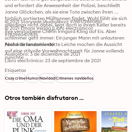
und erfordert die Anwesenheit der Polizei, beschließt 
Janne Glöckchen, als sie eine Tote zwischen ihren 
farblich sortierten Mülltonnen findet. Wohl fühlt sie sich 
© 2021 Storyside (Audiolibro): 9789179890810
allerdings nicht dabei, liegt doch in ihrem Keller bereits 
© 2021 Emons Verlag (Libro electrónico): 
ihre verstorbene Chefin Irmgard Kling auf Eis. Aber 
9783960417835
schlimmer geht immer: Ein junger Mann mit unlauteren 
Absichten und eine dritte Leiche machen die Aussicht 
Fecha de lanzamiento
auf eine stilvolle Vorweihnachtszeit für Janne vollends 
Audiolibro: 3 de diciembre de 2021
zunichte ... 

Libro electrónico: 23 de septiembre de 2021
Kling und Glöckchen. Ein Weihnachtskrimi von Elke 
Etiquetas
Pistor © Emons Verlag GmbH 2021
Cozy crime
Humor
Navidad
Crímenes navideños
Otros también disfrutaron ...