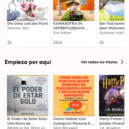
Die Oma und der Punk
KAMASUTRA IN
Der Tod kommt 
Simone Jöst
UNTERFILZBACH:
dem Wohnmobi
Krimikomödie aus
Eva Adam
Susanne Hanika
Niederbayern
Empieza por aquí
Ver todos los títulos
El Poder de Estar Solo:
Cómo Hablar Con
Harry Potter y l
Una Dosis de
Cualquier Persona En
piedra filosofal
Motivación
BRIAN ALBA, Brian Alba
Cualquier Lugar Y En
Nina Maxwell
J.K. Rowling