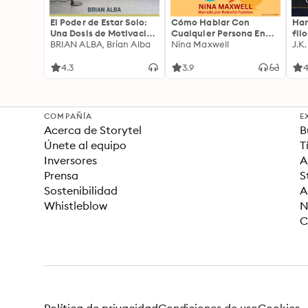
El Poder de Estar Solo:
Cómo Hablar Con
Har
Una Dosis de Motivación
Cualquier Persona En
fil
Acompañada de Ideas
BRIAN ALBA, Brian Alba
Cualquier Lugar Y En
Nina Maxwell
J.K
Revolucionarias Para
Cualquier Momento
una Vida Mejor
4.3
3.9
4
COMPAÑÍA
E
Acerca de Storytel
B
Únete al equipo
T
Inversores
A
Prensa
S
Sostenibilidad
A
Whistleblow
N
C
Política de privacidad
Condiciones de uso
Cookies