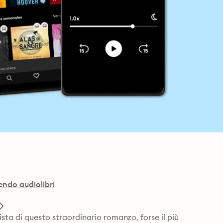
endo audiolibri
sta di questo straordinario romanzo, forse il più 