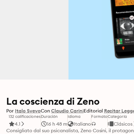
La coscienza di Zeno
Por
Italo Svevo
Con
Claudio Carini
Editorial
Recitar Legg
132 calificaciones
Duración
Idioma
Formato
Categoría
4.1
16 h 48 m
Italiano
Clásicos
Consigliato dal suo psicanalista, Zeno Cosini, il protagoni