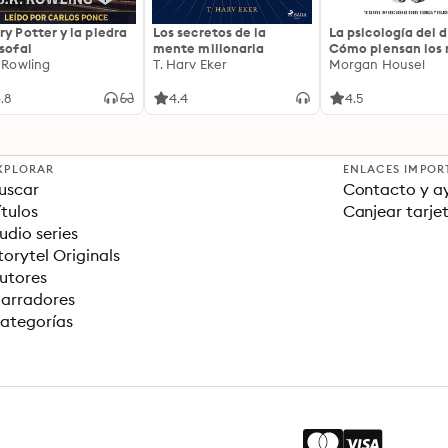
ry Potter y la piedra
Los secretos de la
La psicología del d
osofal
mente millonaria
Cómo piensan los r
. Rowling
T. Harv Eker
18 claves imperec
Morgan Housel
sobre riqueza y fe
.8
4.4
4.5
XPLORAR
ENLACES IMPOR
uscar
Contacto y a
ítulos
Canjear tarje
udio series
torytel Originals
utores
arradores
ategorías