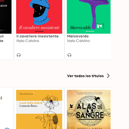
 un
Il cavaliere inesistente
Marcovaldo
1. Dal
te
Italo Calvino
Italo Calvino
Alla r
perdut
Marce
Ver todos los títulos