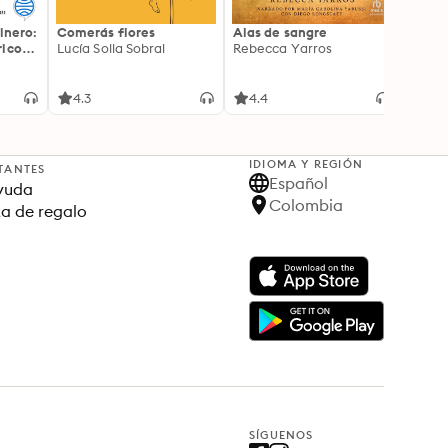
inero:
Comerás flores
Alas de sangre
Harry 
icos:
Lucía Solla Sobral
Rebecca Yarros
prisi
ederas
J.K. R
licidad
4.3
4.4
4.9
IDIOMA Y REGIÓN
TANTES
Español
yuda
Colombia
ta de regalo
SÍGUENOS