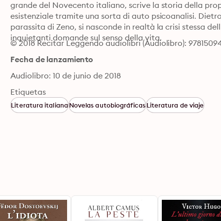
grande del Novecento italiano, scrive la storia della propr
esistenziale tramite una sorta di auto psicoanalisi. Dietr
parassita di Zeno, si nasconde in realtà la crisi stessa d
inquietanti domande sul senso della vita.
© 2018 Recitar Leggendo audiolibri (Audiolibro): 978150
Fecha de lanzamiento
Audiolibro: 10 de junio de 2018
Etiquetas
Literatura italiana
Novelas autobiográficas
Literatura de viaje