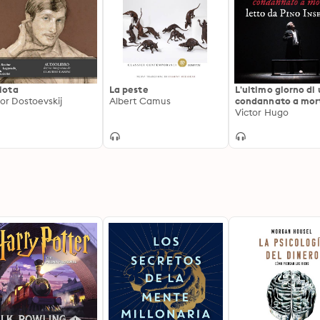
diota
La peste
L'ultimo giorno di
or Dostoevskij
Albert Camus
condannato a mor
Victor Hugo