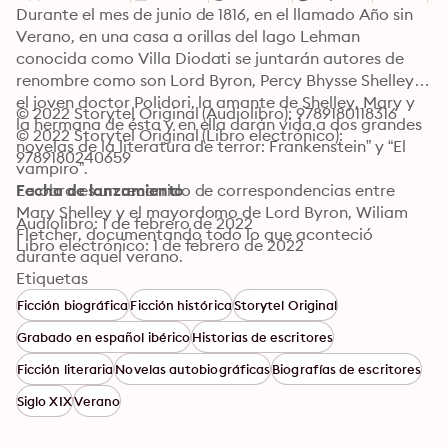
Durante el mes de junio de 1816, en el llamado Año sin 
Verano, en una casa a orillas del lago Lehman 
conocida como Villa Diodati se juntarán autores de 
renombre como son Lord Byron, Percy Bhysse Shelley, 
el joven doctor Polidori, la amante de Shelley, Mary y 
© 2022 Storytel Original (Audiolibro): 9789180118316
la hermana de ésta y en ella darán vida a dos grandes 
© 2022 Storytel Original (Libro electrónico): 
novelas de la literatura de terror: Frankenstein” y “El 
9789180240659
vampiro”. 

La obra es un recorrido de correspondencias entre 
Fecha de lanzamiento
Mary Shelley y el mayordomo de Lord Byron, Wiliam 
Audiolibro: 1 de febrero de 2022
Fletcher, documentando todo lo que aconteció 
Libro electrónico: 1 de febrero de 2022
durante aquel verano.
Etiquetas
Ficción biográfica
Ficción histórica
Storytel Original
Grabado en español ibérico
Historias de escritores
Ficción literaria
Novelas autobiográficas
Biografías de escritores
Siglo XIX
Verano