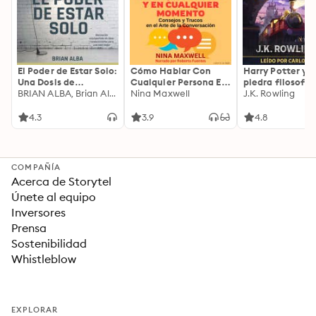
El Poder de Estar Solo:
Cómo Hablar Con
Harry Potter y l
Una Dosis de
Cualquier Persona En
piedra filosofal
Motivación
BRIAN ALBA, Brian Alba
Cualquier Lugar Y En
Nina Maxwell
J.K. Rowling
Acompañada de
Cualquier Momento
Ideas Revolucionarias
4.3
3.9
4.8
Para una Vida Mejor
COMPAÑÍA
Acerca de Storytel
Únete al equipo
Inversores
Prensa
Sostenibilidad
Whistleblow
EXPLORAR