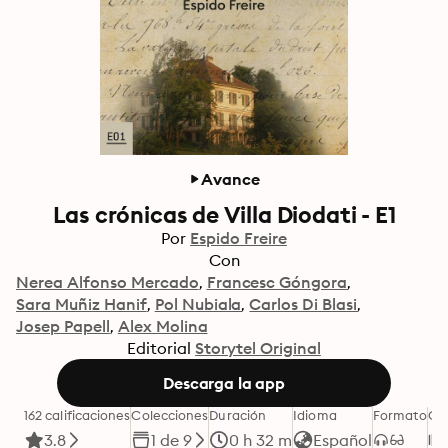
Avance
Las crónicas de Villa Diodati - E1
Por
Espido Freire
Con
Nerea Alfonso Mercado
Francesc Góngora
Sara Muñiz Hanif
Pol Nubiala
Carlos Di Blasi
Josep Papell
Alex Molina
Editorial
Storytel Original
Descarga la app
162 calificaciones
Colecciones
Duración
Idioma
Formato
Ca
3.8
1 de 9
0 h 32 m
Español