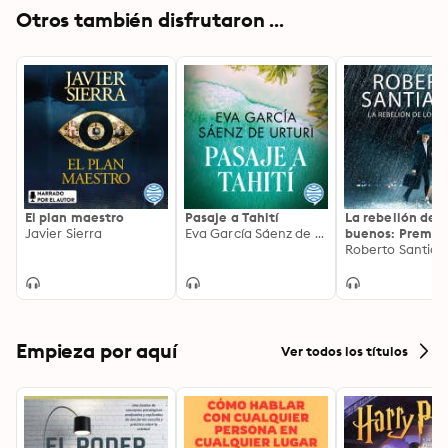
Otros también disfrutaron ...
El plan maestro
Pasaje a Tahití
La rebelión de l
Javier Sierra
Eva García Sáenz de Urturi
buenos: Premio
Novela Fernand
Roberto Santiag
2023
Empieza por aquí
Ver todos los títulos