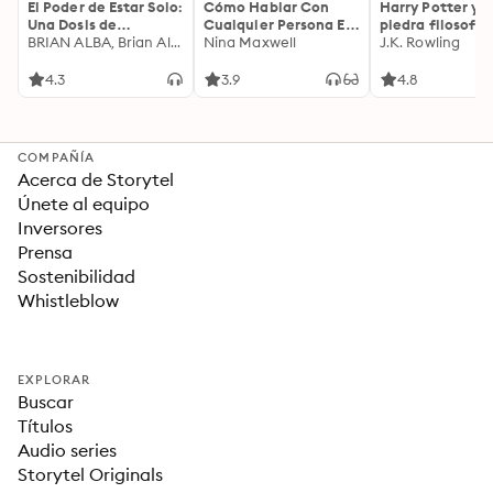
El Poder de Estar Solo:
Cómo Hablar Con
Harry Potter y l
Una Dosis de
Cualquier Persona En
piedra filosofal
Motivación
BRIAN ALBA, Brian Alba
Cualquier Lugar Y En
Nina Maxwell
J.K. Rowling
Acompañada de
Cualquier Momento
Ideas Revolucionarias
4.3
3.9
4.8
Para una Vida Mejor
COMPAÑÍA
Acerca de Storytel
Únete al equipo
Inversores
Prensa
Sostenibilidad
Whistleblow
EXPLORAR
Buscar
Títulos
Audio series
Storytel Originals