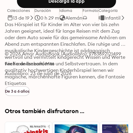
Descarga la app
Colecciones
Duración
Idioma
Formato
Categoría
13 de 19
0 h 29 m
Alemán
Infantil
Das Hörspiel ist für Kinder im Alter von vier bis zehn 
Jahren geeignet, ideal für lange Reisen mit dem Zug 
oder dem Auto sowie für das gemeinsame Anhören am 
Abend zum entspannten Einschlafen. Die ruhige und 
musikalische Kindergeschichte ist pädagogisch 
© 2026 Amor Audiobook (Audiolibro): 9783692121499
wertvoll und vermittelt kindgerecht Wissen und Werte 
wie Freundschaft, Mut und Selbstvertrauen. In dem 
Fecha de lanzamiento
qualitativ hochwertigen Kinderhörspiel lernen wir 
Audiolibro: 23 de julio de 2026
magische, märchenhafte Figuren kennen, die Fantasie 
und Kreativität fördern. Im kindgerechten Hörspiel 
Etiquetas
"Das Wirtshaus im Spessart" werden Wilhelm Hauffs 
De 3 a 6 años
Räubermärchen und die lebendige Musik von Antonio 
Vivaldi miteinander verschmolzen. In einer stürmischen 
Nacht suchen Reisende Schutz in einem abgelegenen 
Otros también disfrutaron ...
Wirtshaus. Doch bald zeigt sich, dass hier gefährliche 
Räuber ihr Unwesen treiben. Eine mutige junge Adlige 
schmiedet einen listigen Plan, um ihre Begleiter zu 