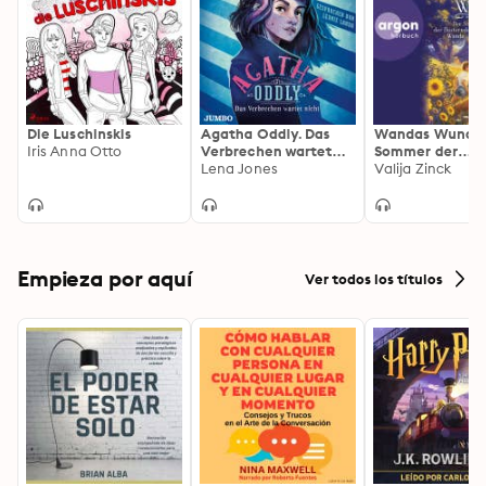
retten und das gestohlene Gold zurückzuholen.
Die Luschinskis
Agatha Oddly. Das
Wandas Wunder 
Iris Anna Otto
Verbrechen wartet
Sommer der
nicht [Band 1]
Lena Jones
flüsternden Wä
Valija Zinck
(Ungekürzte Le
Empieza por aquí
Ver todos los títulos