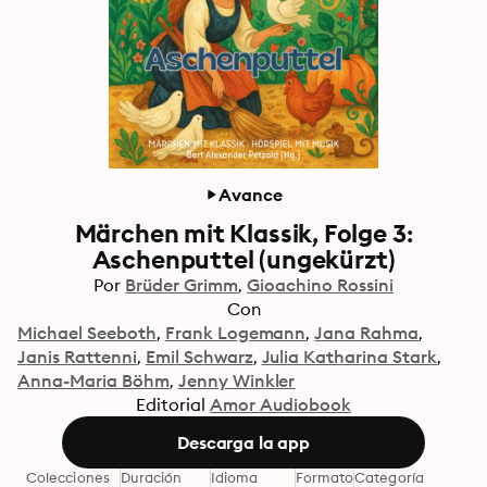
Avance
Märchen mit Klassik, Folge 3:
Aschenputtel (ungekürzt)
Por
Brüder Grimm
Gioachino Rossini
Con
Michael Seeboth
Frank Logemann
Jana Rahma
Janis Rattenni
Emil Schwarz
Julia Katharina Stark
Anna-Maria Böhm
Jenny Winkler
Editorial
Amor Audiobook
Descarga la app
Colecciones
Duración
Idioma
Formato
Categoría