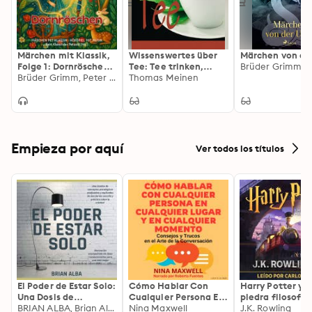
Märchen mit Klassik,
Wissenswertes über
Märchen von de
Folge 1: Dornröschen
Tee: Tee trinken,
Brüder Grimm
(ungekürzt)
Brüder Grimm, Peter Tschaikowski
damit man den Lärm
Thomas Meinen
der Welt vergisst
Empieza por aquí
Ver todos los títulos
El Poder de Estar Solo:
Cómo Hablar Con
Harry Potter y l
Una Dosis de
Cualquier Persona En
piedra filosofal
Motivación
BRIAN ALBA, Brian Alba
Cualquier Lugar Y En
Nina Maxwell
J.K. Rowling