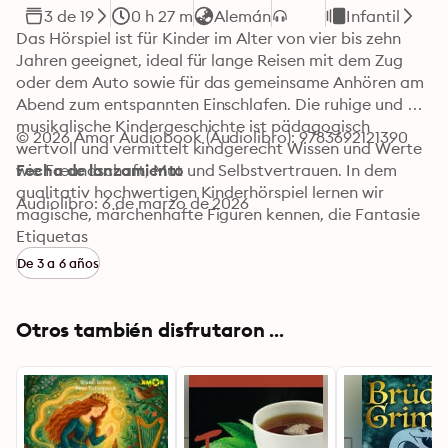
3 de 19
0 h 27 m
Alemán
Infantil
Das Hörspiel ist für Kinder im Alter von vier bis zehn 
Jahren geeignet, ideal für lange Reisen mit dem Zug 
oder dem Auto sowie für das gemeinsame Anhören am 
Abend zum entspannten Einschlafen. Die ruhige und 
musikalische Kindergeschichte ist pädagogisch 
© 2026 Amor Audiobook (Audiolibro): 9783692121390
wertvoll und vermittelt kindgerecht Wissen und Werte 
wie Freundschaft, Mut und Selbstvertrauen. In dem 
Fecha de lanzamiento
qualitativ hochwertigen Kinderhörspiel lernen wir 
Audiolibro: 6 de marzo de 2026
magische, märchenhafte Figuren kennen, die Fantasie 
und Kreativität fördern. Im kindgerechten Hörspiel 
Etiquetas
"Aschenputtel" sind das zeitlose Märchen der Brüder 
De 3 a 6 años
Grimm und die sprühende Musik von Gioachino Rossini 
verwoben. Aus der Küche geht es für das mutige 
Mädchen über Ball, Kleid und verlorenen Schuh bis ins 
Otros también disfrutaron ...
Königsschloss. Gemeine Stiefschwestern, eine strenge 
Stiefmutter und ein hoffnungsvoller Prinz sorgen für 
Spannung, Witz und Gefühl.