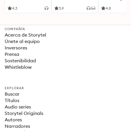
Acompañada de
Cualquier Momento
Ideas Revolucionarias
4.3
3.9
4.8
Para una Vida Mejor
COMPAÑÍA
Acerca de Storytel
Únete al equipo
Inversores
Prensa
Sostenibilidad
Whistleblow
EXPLORAR
Buscar
Títulos
Audio series
Storytel Originals
Autores
Narradores