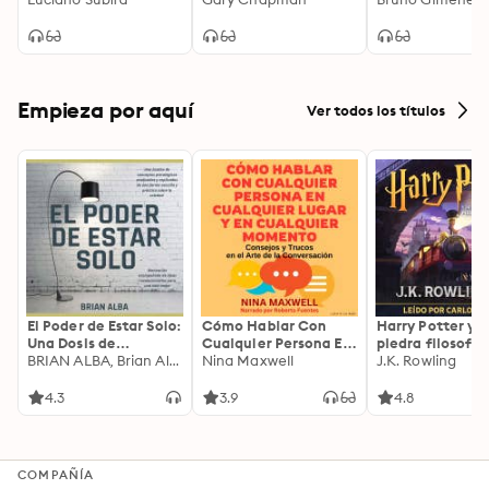
intimidade com Deus
Empieza por aquí
Ver todos los títulos
El Poder de Estar Solo:
Cómo Hablar Con
Harry Potter y l
Una Dosis de
Cualquier Persona En
piedra filosofal
Motivación
BRIAN ALBA, Brian Alba
Cualquier Lugar Y En
Nina Maxwell
J.K. Rowling
Acompañada de
Cualquier Momento
Ideas Revolucionarias
4.3
3.9
4.8
Para una Vida Mejor
COMPAÑÍA