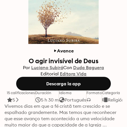
Avance
O agir invisível de Deus
Por
Luciano Subirá
Con
Duda Baguera
Editorial
Editora Vida
Descarga la app
15 calificaciones
Duración
Idioma
Formato
Categoría
5
5 h 30 m
Portugués
Religión 
Vivemos dias em que a fé cristã tem crescido e se 
espalhado grandemente. Mas temos que reconhecer 
que esse avanço tem acontecido a uma velocidade 
muito maior do que a capacidade de a Igreja 