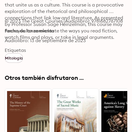
that unite us as a culture. This course is a provocative 
exploration of the rhetorical and philosophical 
connections that link law and literature. As presented 
© 2023 The Great Courses (Audiolibro): 9781682767108
by Professor Susan Sage Heinzelman, this course may 
force you to re-evaluate the ways you read fiction, 
Fecha de lanzamiento
watch films and plays, or take in legal arguments.
Audiolibro: 13 de septiembre de 2023
Etiquetas
Mitología
Otros también disfrutaron ...