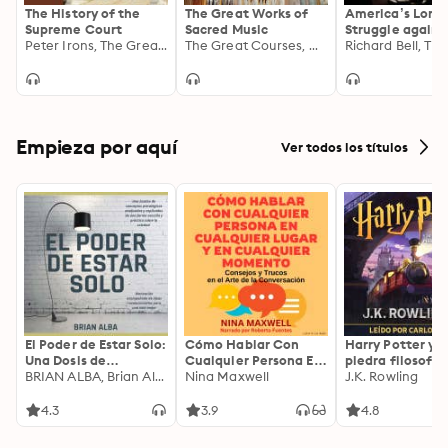
The History of the
The Great Works of
America’s Long
Supreme Court
Sacred Music
Struggle agains
Peter Irons, The Great Courses
The Great Courses, Charles Edward McGuire
Slavery
Empieza por aquí
Ver todos los títulos
El Poder de Estar Solo:
Cómo Hablar Con
Harry Potter y l
Una Dosis de
Cualquier Persona En
piedra filosofal
Motivación
BRIAN ALBA, Brian Alba
Cualquier Lugar Y En
Nina Maxwell
J.K. Rowling
Acompañada de
Cualquier Momento
Ideas Revolucionarias
4.3
3.9
4.8
Para una Vida Mejor