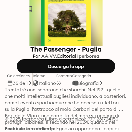
The Passenger - Puglia
Por
AA.VV.
Editorial
Iperborea
Descarga la app
Colecciones
Idioma
Formato
Categoría
35 de 1
Italiano
Biografía
Trentatré anni separano due sbarchi. Nel 1991, quello 
che molti intellettuali pugliesi individuano, a posteriori, 
come l'evento spartiacque che ha acceso i riflettori 
sulla Puglia: l'attracco al molo Carboni del porto di 
Bari della Vlora, una carretta del mare stracolma di 
© 2025 Iperborea (Libro electrónico): 9791281724150
profughi albanesi. Il secondo nel 2024, quando nel 
resort di lusso di Borgo Egnazia approdano i capi di 
Fecha de lanzamiento