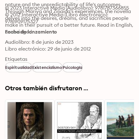
nature and the unpredictability of life's outcomes. 
© 2023 Interactive Media (Audiolibro): 9781787366855
Through Mariya and Zinaida's experiences, the novella 
© 2012 Interactive Media (Libro electrónico): 
delves into the desires, dreams, and sacrifices people 
9781909175327
make in their pursuit of a better future. Read in English, 
unabridged.
Fecha de lanzamiento
Audiolibro: 8 de junio de 2023
Libro electrónico: 29 de junio de 2012
Etiquetas
Espiritualidad
Existencialismo
Psicología
Otros también disfrutaron ...