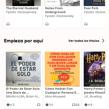
The Eternal Husband
Notes from
Poor Folk
Fyodor Dostoyevsky
Underground
Fyodor Dostoev
Fyodor Dostoevsky
Empieza por aquí
Ver todos los títulos
El Poder de Estar Solo:
Cómo Hablar Con
Harry Potter y l
Una Dosis de
Cualquier Persona En
piedra filosofal
Motivación
BRIAN ALBA, Brian Alba
Cualquier Lugar Y En
Nina Maxwell
J.K. Rowling
Acompañada de
Cualquier Momento
Ideas Revolucionarias
4.3
3.9
4.8
Para una Vida Mejor