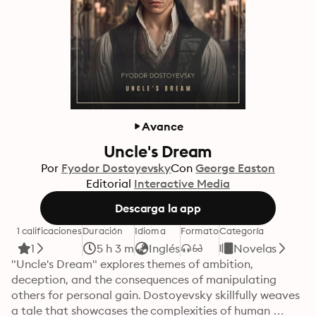
Avance
Uncle's Dream
Por
Fyodor Dostoyevsky
Con
George Easton
Editorial
Interactive Media
Descarga la app
1 calificaciones
Duración
Idioma
Formato
Categoría
1
5 h 3 m
Inglés
Novelas
"Uncle's Dream" explores themes of ambition, 
deception, and the consequences of manipulating 
others for personal gain. Dostoyevsky skillfully weaves 
a tale that showcases the complexities of human 