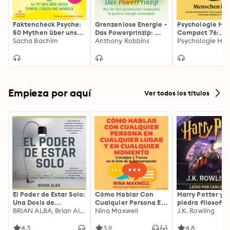
Faktencheck Psyche:
Grenzenlose Energie -
Psychologie He
50 Mythen über unser
Das Powerprinzip: Wie
Compact 76:
Denken, Fühlen und
Sacha Bachim
Sie Ihre persönlichen
Anthony Robbins
Menschen lesen
Psychologie He
Handeln
Schwächen in positive
Energie verwandeln
Empieza por aquí
Ver todos los títulos
El Poder de Estar Solo:
Cómo Hablar Con
Harry Potter y l
Una Dosis de
Cualquier Persona En
piedra filosofal
Motivación
BRIAN ALBA, Brian Alba
Cualquier Lugar Y En
Nina Maxwell
J.K. Rowling
Acompañada de
Cualquier Momento
Ideas Revolucionarias
4.3
3.9
4.8