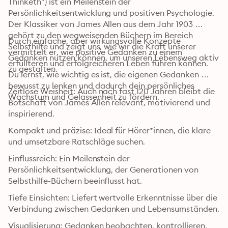
Thinketh") ist ein Meilenstein der 
Persönlichkeitsentwicklung und positiven Psychologie. 
Der Klassiker von James Allen aus dem Jahr 1903 
gehört zu den wegweisenden Büchern im Bereich 
Durch einfache, aber wirkungsvolle Konzepte 
Selbsthilfe und zeigt uns, wie wir die Kraft unserer 
vermittelt er, wie positive Gedanken zu einem 
Gedanken nutzen können, um unseren Lebensweg aktiv 
erfüllteren und erfolgreicheren Leben führen können. 
zu gestalten.
Du lernst, wie wichtig es ist, die eigenen Gedanken 
bewusst zu lenken und dadurch dein persönliches 
Zeitlose Weisheit: Auch nach fast 120 Jahren bleibt die 
Wachstum und Gelassenheit zu fördern.
Botschaft von James Allen relevant, motivierend und 
inspirierend.
Kompakt und präzise: Ideal für Hörer*innen, die klare 
und umsetzbare Ratschläge suchen.
Einflussreich: Ein Meilenstein der 
Persönlichkeitsentwicklung, der Generationen von 
Selbsthilfe-Büchern beeinflusst hat.
Tiefe Einsichten: Liefert wertvolle Erkenntnisse über die 
Verbindung zwischen Gedanken und Lebensumständen.
Visualisierung: Gedanken beobachten, kontrollieren, 