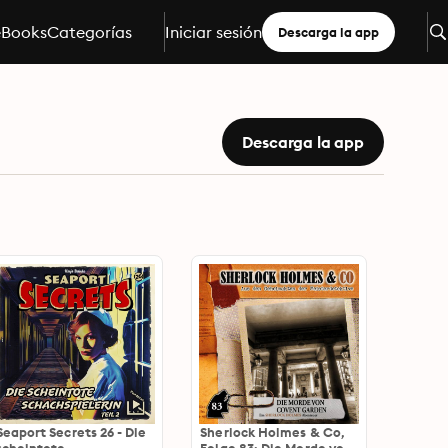
eBooks
Categorías
Iniciar sesión
Descarga la app
Descarga la app
Seaport Secrets 26 - Die
Sherlock Holmes & Co,