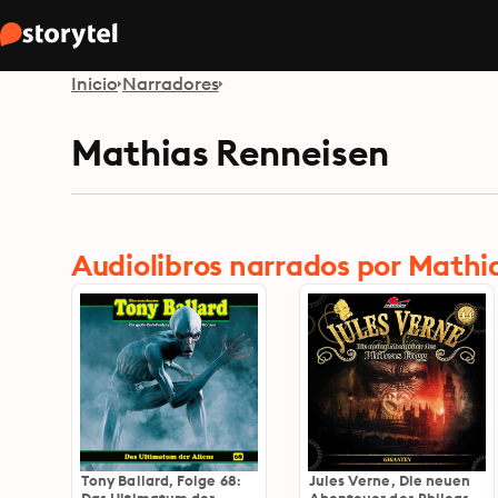
Inicio
Narradores
Mathias Renneisen
Audiolibros narrados por Mathi
Tony Ballard, Folge 68:
Jules Verne, Die neuen