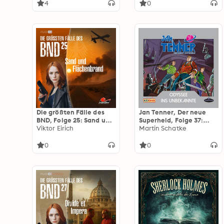
Hall (ungekürzt)
4
0
Die größten Fälle des
Jan Tenner, Der neue
BND, Folge 25: Sand und
Superheld, Folge 37:
Flächenbrand
Viktor Eirich
Odyssee ins Unbekannte
Martin Schatke
(ungekürzt)
0
0