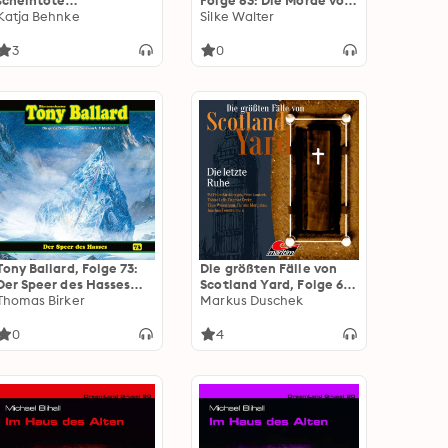
scheintote
Folge 83: Die Morde von
Schachspielerin Teil 2
Katja Behnke
Covent Garden
Silke Walter
(ungekürzt)
3
0
Tony Ballard, Folge 73:
Die größten Fälle von
Der Speer des Hasses
Scotland Yard, Folge 68:
(ungekürzt)
Thomas Birker
Die letzte Ruhe
Markus Duschek
(ungekürzt)
0
4