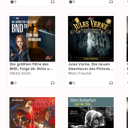
(ungekürzt)
5
5
Die größten Fälle des
Jules Verne, Die neuen
BND, Folge 26: Stille und
Abenteuer des Phileas
Wahnsinn (ungekürzt)
Viktor Eirich
Fogg, Folge 49: Dunkle
Marc Freund
Vorzeichen (ungekürzt)
0
0