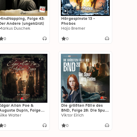
MindNapping, Folge 43:
Hörgespinste 13 -
Der Andere (ungekürzt)
Phobos
Markus Duschek
Hajo Bremer
0
0
Edgar Allan Poe &
Die größten Fälle des
Auguste Dupin, Folge
BND, Folge 28: Die Spur
35: Auf der Jagd
Silke Walter
des Todes (ungekürzt)
Viktor Eirich
(ungekürzt)
0
0