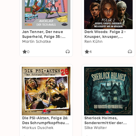
Jan Tenner, Der neue
Dark Woods: Folge 2 -
Superheld, Folge 35:
Knusper, knusper,
Amoklauf der Tecramils
Martin Schatke
knäuschen, wer
Ren Kühn
knuspert mir am
Häuschen?
0
4
Die PSI-Akten, Folge 26:
Sherlock Holmes,
Das Schrumpfkopfhaus
Sonderermittler der
(ungekürzt)
Markus Duschek
Krone, Folge 17: Der
Silke Walter
Vermisste von Molder