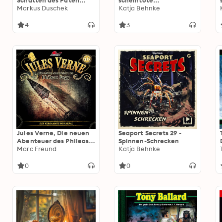
Schatten des Paten
scheintote
(ungekürzt)
Markus Duschek
Schachspielerin Teil 1
Katja Behnke
4
3
Jules Verne, Die neuen
Seaport Secrets 29 -
Abenteuer des Phileas
Spinnen-Schrecken
Fogg, Folge 46: Der
Marc Freund
Katja Behnke
Verdammte von Nepal
(ungekürzt)
0
0