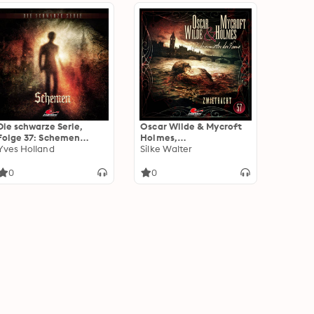
Die schwarze Serie,
Oscar Wilde & Mycroft
Folge 37: Schemen
Holmes,
(ungekürzt)
Yves Holland
Sonderermittler der
Silke Walter
Krone, Folge 57:
Zwietracht (ungekürzt)
0
0