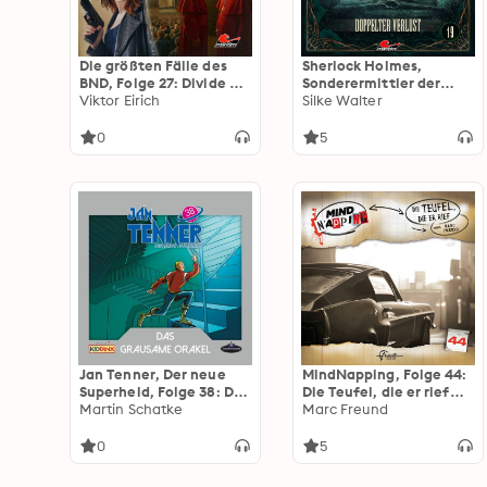
Die größten Fälle des
Sherlock Holmes,
BND, Folge 27: Divide et
Sonderermittler der
Impera (ungekürzt)
Viktor Eirich
Krone, Folge 19:
Silke Walter
Doppelter Verlust
(ungekürzt)
0
5
Jan Tenner, Der neue
MindNapping, Folge 44:
Superheld, Folge 38: Das
Die Teufel, die er rief
grausame Orakel
Martin Schatke
(ungekürzt)
Marc Freund
0
5