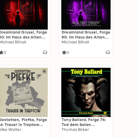
Dreamland Grusel, Folge
Dreamland Grusel, Folge
80: Im Haus des Alten
80: Im Haus des Alten
(ungekürzt)
Michael Blihall
(Real-Teen-Version)
Michael Blihall
(ungekürzt)
3
0
Gestatten, Piefke, Folge
Tony Ballard, Folge 74:
16: Trauer in Treptow
Tod dem Satan
(ungekürzt)
Silke Walter
(ungekürzt)
Thomas Birker