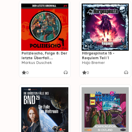
Poliziescho, Folge 8: Der
Hörgespinste 15 -
letzte Überfall
Requiem Teil 1
(ungekürzt)
Markus Duschek
Hajo Bremer
0
0