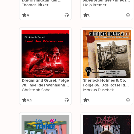
Das Ultimatum der
Abenteuer des Phileas
Aliens
Thomas Birker
Fogg, Folge 44:
Hajo Bremer
Giganten
4
0
Dreamland Grusel, Folge
Sherlock Holmes & Co,
78: Insel des Wahnsinns
Folge 85: Das Rätsel der
(ungekürzt)
Christoph Soboll
Bleikammern
Markus Duschek
(ungekürzt)
4.5
0