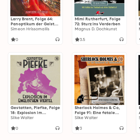
Larry Brent, Folge 64:
Mimi Rutherfurt, Folge
Panoptikum der Geister
72: Sturz ins Verderben
(Teil 1 von 2) (ungekürzt)
Simeon Hrissomallis
Magnus D. Dochkunst
0
3.5
Gestatten, Piefke, Folge
Sherlock Holmes & Co,
18: Explosion im
Folge 91: Eine fatale
Englischen Viertel
Silke Walter
Lösung (ungekürzt)
Silke Walter
(ungekürzt)
0
3