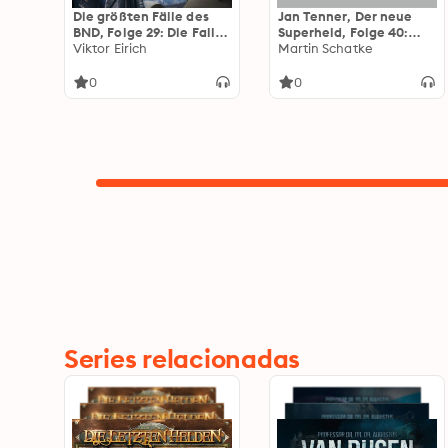
Die größten Fälle des
Jan Tenner, Der neue
BND, Folge 29: Die Falle
Superheld, Folge 40:
im Weltraum
Viktor Eirich
Konfrontation in
Martin Schatke
(ungekürzt)
Ostland
0
0
Series relacionadas