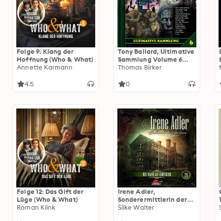
Folge 9: Klang der
Tony Ballard, Ultimative
Hoffnung (Who & What)
Sammlung Volume 6
Annette Karmann
(ungekürzt)
Thomas Birker
4.5
0
Folge 12: Das Gift der
Irene Adler,
Lüge (Who & What)
Sonderermittlerin der
Roman Klink
Krone, Folge 29: Der
Silke Walter
Mann aus Dartmoor