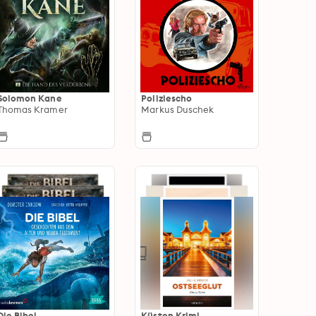
Solomon Kane
Poliziescho
Thomas Kramer
Markus Duschek
Die Bibel
Küsten Krimi