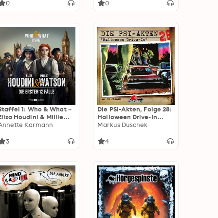
0
0
Staffel 1: Who & What –
Die PSI-Akten, Folge 28:
Eliza Houdini & Millie
Halloween Drive-In
Watson ermitteln: Die
Annette Karmann
(ungekürzt)
Markus Duschek
ersten 12 Fälle
3
4