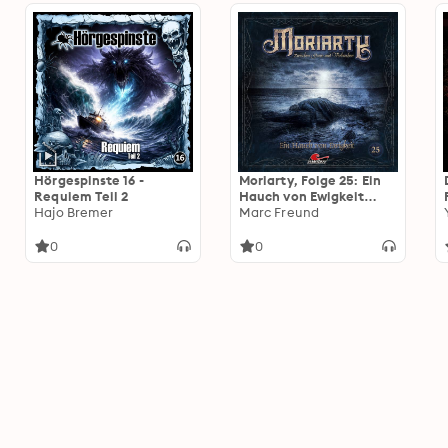
Hörgespinste 16 -
Moriarty, Folge 25: Ein
Requiem Teil 2
Hauch von Ewigkeit
Hajo Bremer
(ungekürzt)
Marc Freund
0
0