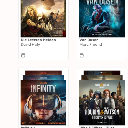
Die Letzten Helden
Van Dusen
David Holy
Marc Freund
Infinity
Who & What – Eliza