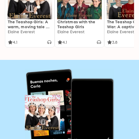
The Teashop Girls: A
Christmas with the
The Teashop Gir
warm, moving tale of
Teashop Girls
War: A captivat
wartime friendship
Elaine Everest
Elaine Everest
wartime saga f
Elaine Everest
the bestselling
author of The
4.1
4.1
3.8
Woolworths Girl