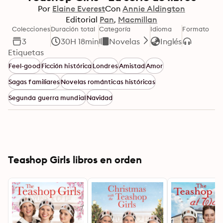
Por
Elaine Everest
Con
Annie Aldington
Editorial
Pan
Macmillan
Colecciones
Duración total
Categoría
Idioma
Formato
3
30H 18min
Novelas
Inglés
Etiquetas
Feel-good
Ficción histórica
Londres
Amistad
Amor
Sagas familiares
Novelas románticas históricas
Segunda guerra mundial
Navidad
Teashop Girls libros en orden