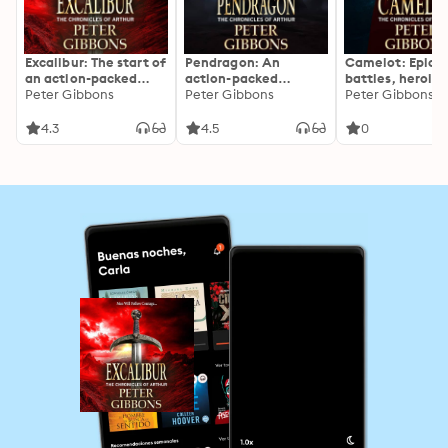
Excalibur: The start of
Pendragon: An
Camelot: Epic
an action-packed
action-packed
battles, heroic 
historical series from
Peter Gibbons
Historical Adventure
Peter Gibbons
— a gripping
Peter Gibbons
BESTSELLER Peter
series from Peter
adventure from
Gibbons
Gibbons
Gibbons!
4.3
4.5
0