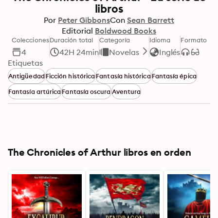
libros
Por
Peter Gibbons
Con
Sean Barrett
Editorial
Boldwood Books
Colecciones
Duración total
Categoría
Idioma
Formato
4
42H 24min
Novelas
Inglés
Etiquetas
Antigüedad
Ficción histórica
Fantasía histórica
Fantasía épica
Fantasía artúrica
Fantasía oscura
Aventura
The Chronicles of Arthur libros en orden