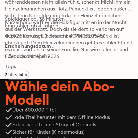
währenddessen nicht allein fühlt, schenkt Michi ihm ein 
Heinzelmännchen aus Holz. Pumuckl ist jedoch außer 
sich, denn Kobolde mögen keine Heinzelmännchen! 
Spieldauer ca. 38 Minuten

Kurzerhand wirft er die Holzfigur mitten in der Nacht 
Empfohlen ab 4 Jahren
aus der Werkstatt. Doch als sie dort so verloren auf 
dem Boden liegt, bekommt er Mitleid. Pumuckl ist 
© 2026 Karussell (Hörbuch): 4071498205457
überzeugt: Dem Heinzelmännchen geht es schlecht und 
Erscheinungsdatum
es muss zurück zu seiner Familie. Nur wie sollen er und 
Eder das anstellen?
Hörbuch: 24. April 2026
Tags
3 bis 6 Jahre
Wähle dein Abo-
Modell
Über 600.000 Titel
Lade Titel herunter mit dem Offline Modus
Exklusive Titel und Storytel Originals
Sicher für Kinder (Kindermodus)