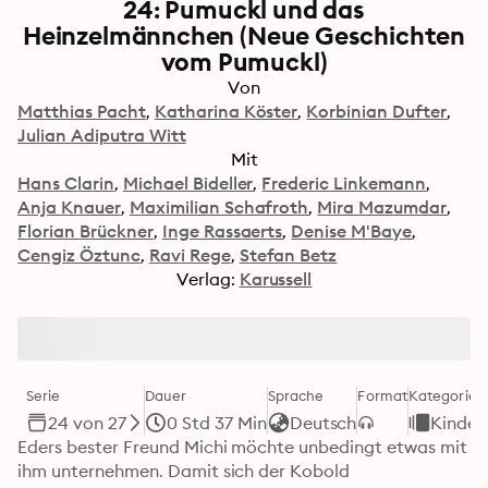
24: Pumuckl und das
Heinzelmännchen (Neue Geschichten
vom Pumuckl)
Von
Matthias Pacht
Katharina Köster
Korbinian Dufter
Julian Adiputra Witt
Mit
Hans Clarin
Michael Bideller
Frederic Linkemann
Anja Knauer
Maximilian Schafroth
Mira Mazumdar
Florian Brückner
Inge Rassaerts
Denise M'Baye
Cengiz Öztunc
Ravi Rege
Stefan Betz
Verlag:
Karussell
Serie
Dauer
Sprache
Format
Kategorie
24 von 27
0 Std 37 Min
Deutsch
Kinder
Eders bester Freund Michi möchte unbedingt etwas mit 
ihm unternehmen. Damit sich der Kobold 