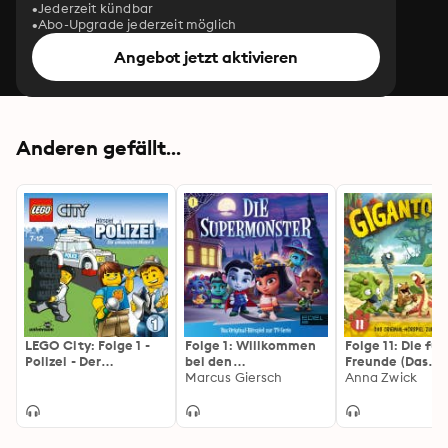
Jederzeit kündbar
Abo-Upgrade jederzeit möglich
Angebot jetzt aktivieren
Anderen gefällt...
LEGO City: Folge 1 -
Folge 1: Willkommen
Folge 11: Die fün
Polizei - Der
bei den
Freunde (Das
unheimliche Mister X
Supermonstern (Das
Marcus Giersch
Original-Hörspie
Anna Zwick
Original-Hörspiel zur
TV-Serie)
TV-Serie)