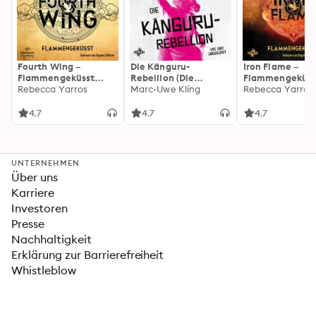
Fourth Wing –
Die Känguru-
Iron Flame –
Flammengeküsst
Rebellion (Die
Flammengeküss
(Flammengeküsst-
Rebecca Yarros
Känguru-Werke 5)
Marc-Uwe Kling
(Flammengeküs
Rebecca Yarros
Reihe 1)
Reihe 2): Die
heißersehnte
4.7
4.7
4.7
Fortsetzung des
Fantasy-Erfolgs
»Fourth Wing«
UNTERNEHMEN
Über uns
Karriere
Investoren
Presse
Nachhaltigkeit
Erklärung zur Barrierefreiheit
Whistleblow