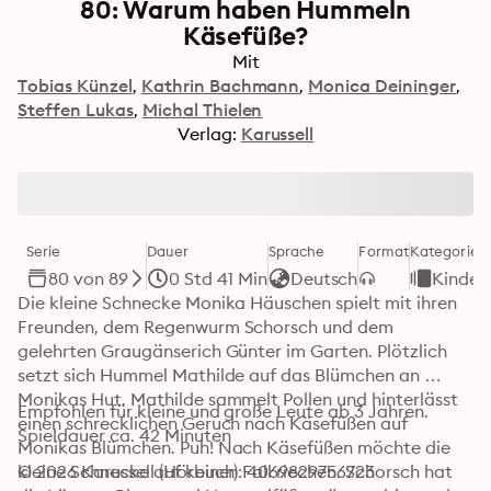
80: Warum haben Hummeln
Käsefüße?
Mit
Tobias Künzel
Kathrin Bachmann
Monica Deininger
Steffen Lukas
Michal Thielen
Verlag:
Karussell
Serie
Dauer
Sprache
Format
Kategorie
80 von 89
0 Std 41 Min
Deutsch
Kinder
Die kleine Schnecke Monika Häuschen spielt mit ihren 
Freunden, dem Regenwurm Schorsch und dem 
gelehrten Graugänserich Günter im Garten. Plötzlich 
setzt sich Hummel Mathilde auf das Blümchen an 
Monikas Hut. Mathilde sammelt Pollen und hinterlässt 
Empfohlen für kleine und große Leute ab 3 Jahren.

einen schrecklichen Geruch nach Käsefüßen auf 
Spieldauer ca. 42 Minuten
Monikas Blümchen. Puh! Nach Käsefüßen möchte die 
kleine Schnecke auf keinen Fall riechen. Schorsch hat 
© 2026 Karussell (Hörbuch): 4069829756723