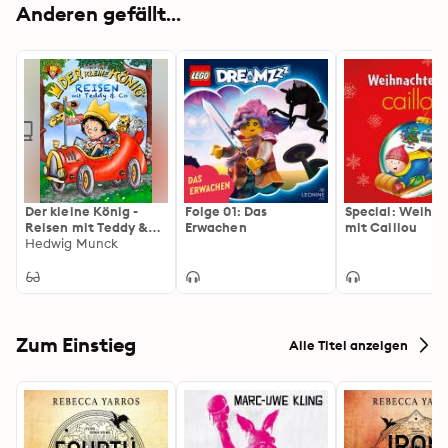
Anderen gefällt...
Der kleine König -
Folge 01: Das
Special: Weihn
Reisen mit Teddy &
Erwachen
mit Caillou
Co:
Hedwig Munck
Vorlesegeschichten
Zum Einstieg
Alle Titel anzeigen