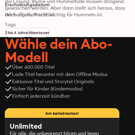
die Lösung: Blume und Hummelfüße müssen dringend 
Erscheinungsdatum
gewaschen werden. Aber dann stellt sich heraus, dass 
der Fußgeruch sehr wichtig für Hummeln ist.
Hörbuch: 15. Mai 2026
Tags
3 bis 6 Jahre
Abenteuer
Wähle dein Abo-
Modell
Über 600.000 Titel
Lade Titel herunter mit dem Offline Modus
Exklusive Titel und Storytel Originals
Sicher für Kinder (Kindermodus)
Einfach jederzeit kündbar
Am beliebtesten!
Unlimited
Für alle, die unbegrenzt hören und lesen