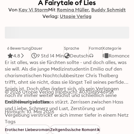
A Fairytale of Lies
Von
Kay Vi Storm
Mit
Romina Müller
Buddy Schmidt
Verlag:
Utopie Verlag
6 Bewertung
Dauer
Sprache
Format
Kategorie
4.8
9 Std 14 Min
Deutsch
Romance
Er ist alles, was sie fürchten sollte - und doch alles, was 
sie will. Als die junge Medizinstudentin Emilia auf den 
charismatischen Nachtclubbesitzer Chris Thalberg 
trifft, ahnt sie nicht, dass sie längst Teil seines perfiden 
Spiels ist. Doch alles ändert sich, als sein Verlangen 
© 2026 Utopie Verlag (Hörbuch): 4070169946958
nach ihr immer weiter wächst und schließlich seine 
Gefühlswelt ins Chaos stürzt. Zerrissen zwischen Hass 
Erscheinungsdatum
und Liebe, Schmerz und Lust, Zerstörung und 
Hörbuch: 10. Mai 2026
Vergebung verstrickt er sich immer tiefer in einem Netz 
aus Lügen. Nach und nach kommt Emilia hinter sein 
Tags
größtes Geheimnis und bringt sich dadurch selbst in 
Erotischer Liebesroman
Zeitgenössische Romantik