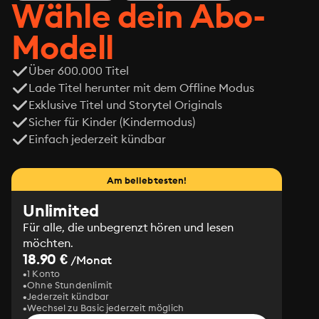
Gefahr. Denn wenn die Wahrheit erst einmal ans Licht 
Wähle dein Abo-
kommt, bleiben nur zwei Möglichkeiten: Erlösung. Oder 
Untergang.
Modell
Über 600.000 Titel
Lade Titel herunter mit dem Offline Modus
Exklusive Titel und Storytel Originals
Sicher für Kinder (Kindermodus)
Einfach jederzeit kündbar
Am beliebtesten!
Unlimited
Für alle, die unbegrenzt hören und lesen
möchten.
18.90 €
/Monat
1 Konto
Ohne Stundenlimit
Jederzeit kündbar
Wechsel zu Basic jederzeit möglich