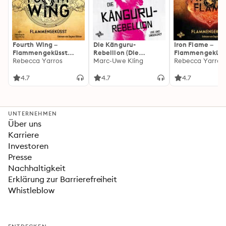
Fourth Wing –
Die Känguru-
Iron Flame –
Flammengeküsst
Rebellion (Die
Flammengeküss
(Flammengeküsst-
Rebecca Yarros
Känguru-Werke 5)
Marc-Uwe Kling
(Flammengeküs
Rebecca Yarros
Reihe 1)
Reihe 2): Die
heißersehnte
4.7
4.7
4.7
Fortsetzung des
Fantasy-Erfolgs
»Fourth Wing«
UNTERNEHMEN
Über uns
Karriere
Investoren
Presse
Nachhaltigkeit
Erklärung zur Barrierefreiheit
Whistleblow