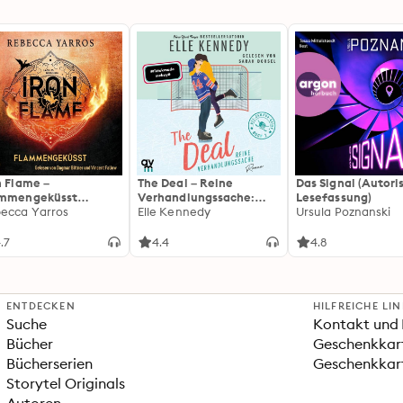
n Flame –
The Deal – Reine
Das Signal (Autori
ammengeküsst
Verhandlungssache:
Lesefassung)
ammengeküsst-Reihe
ecca Yarros
Off-Campus 1 | Roman |
Elle Kennedy
Ursula Poznanski
 Die heißersehnte
BookTok-Liebling |
tsetzung des
Prickelnde College-
.7
4.4
4.8
tasy-Erfolgs »Fourth
Romance für New
ng«
Adults
ENTDECKEN
HILFREICHE LI
Suche
Kontakt und 
Bücher
Geschenkkar
Bücherserien
Geschenkkart
Storytel Originals