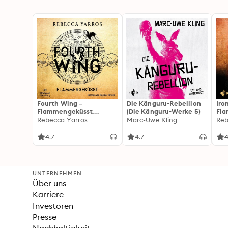
Fourth Wing –
Die Känguru-Rebellion
Iro
Flammengeküsst
(Die Känguru-Werke 5)
Fl
(Flammengeküsst-Reihe
Rebecca Yarros
Marc-Uwe Kling
(Fl
Reb
1)
2):
For
4.7
4.7
4
Fan
Wi
UNTERNEHMEN
Über uns
Karriere
Investoren
Presse