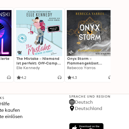
sierte
The Mistake – Niemand
Onyx Storm –
The Sc
ist perfekt: Off-Campus
Flammengeküsst
Herz:
2 | Roman
Elle Kennedy
(Flammengeküsst-Reihe
Rebecca Yarros
Roman
Elle 
3): Die heißersehnte
Liebli
Fortsetzung von »Fourth
Colle
4.2
4.3
4.3
Wing« und »Iron Flame«
New A
SPRACHE UND REGION
NKS
Deutsch
Hilfe
Deutschland
te kaufen
e einlösen