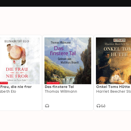
 Frau, die nie fror
Das finstere Tal
Onkel Toms Hütte
sabeth Elo
Thomas Willmann
Harriet Beecher S