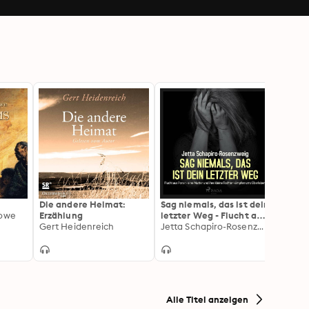
Die andere Heimat:
Sag niemals, das ist dein
Wir si
towe
Erzählung
letzter Weg - Flucht aus
Eliza
Gert Heidenreich
Ponar (Ungekürzt): eine
Jetta Schapiro-Rosenzweig
Mutter und ihre kleine
Tochter kämpfen ums
Überleben
Alle Titel anzeigen