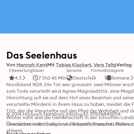
Das Seelenhaus
Von
Hannah Kent
Mit
Tobias Kluckert
Vera Teltz
Verlag:
3 Bewertung
Dauer
Sprache
Format
Kategorie
4.3
7 Std 46 Min
Deutsch
Romane
Nordisland 1828. Die Tat war grausam: zwei Männer ersch
zum Tode verurteilt wird Agnes Magnúsdóttir, eine Magd v
Hinrichtung soll sie auf dem Hof eines Beamten und seiner
verurteilte Mörderin in ihrem Haus zu haben, meidet die 
Tóti, der die Verurteilte auf den Pfad der Wahrheit und der
© 2014 Hörbuch Hamburg (Hörbuch): 9783844911114
Winter naht und die Gemeinschaft in der schroffen Lands
Geschichte vollständig und die Familie muss feststellen, das
Übersetzer:innen: Leonie von Reppert-Bismarck, Thomas
stimmt.
Erscheinungsdatum