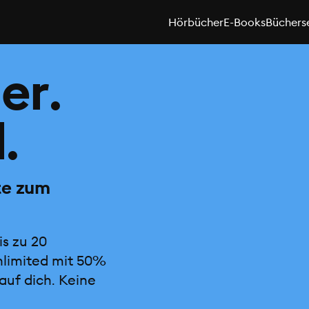
Hörbücher
E-Books
Büchers
er.
.
te zum
is zu 20
nlimited mit 50%
auf dich. Keine