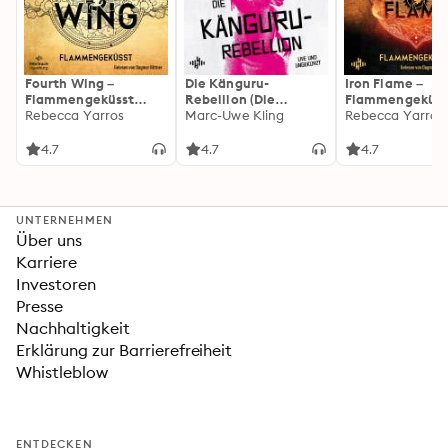
Fourth Wing –
Die Känguru-
Iron Flame –
Flammengeküsst
Rebellion (Die
Flammengeküss
(Flammengeküsst-
Rebecca Yarros
Känguru-Werke 5)
Marc-Uwe Kling
(Flammengeküs
Rebecca Yarros
Reihe 1)
Reihe 2): Die
heißersehnte
4.7
4.7
4.7
Fortsetzung des
Fantasy-Erfolgs
»Fourth Wing«
UNTERNEHMEN
Über uns
Karriere
Investoren
Presse
Nachhaltigkeit
Erklärung zur Barrierefreiheit
Whistleblow
ENTDECKEN