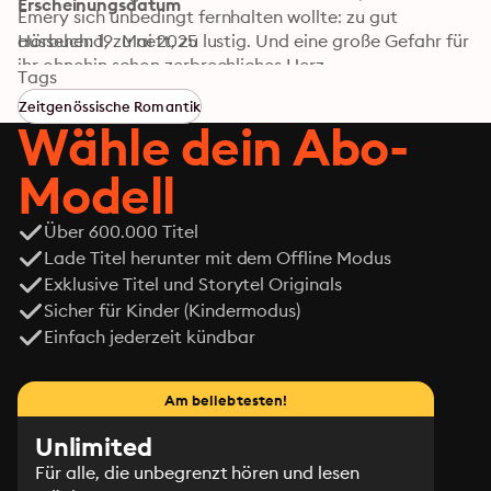
Erscheinungsdatum
Emery sich unbedingt fernhalten wollte: zu gut 
aussehend, zu nett, zu lustig. Und eine große Gefahr für 
Hörbuch: 19. Mai 2025
ihr ohnehin schon zerbrechliches Herz ...
Tags
Zeitgenössische Romantik
Wähle dein Abo-
Modell
Über 600.000 Titel
Lade Titel herunter mit dem Offline Modus
Exklusive Titel und Storytel Originals
Sicher für Kinder (Kindermodus)
Einfach jederzeit kündbar
Am beliebtesten!
Unlimited
Für alle, die unbegrenzt hören und lesen