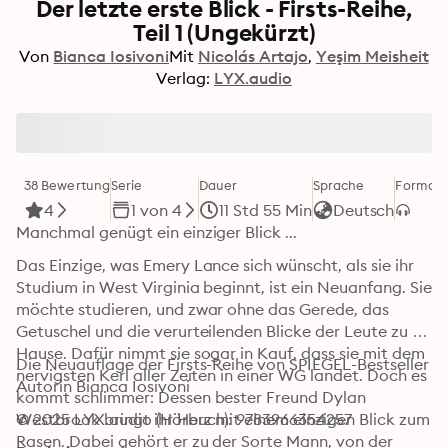
Der letzte erste Blick - Firsts-Reihe,
Teil 1 (Ungekürzt)
Von
Bianca Iosivoni
Mit
Nicolás Artajo
Yeşim Meisheit
Verlag:
LYX.audio
38 Bewertung
Serie
Dauer
Sprache
Format
4
1 von 4
11 Std 55 Min
Deutsch
Manchmal genügt ein einziger Blick ...
Das Einzige, was Emery Lance sich wünscht, als sie ihr 
Studium in West Virginia beginnt, ist ein Neuanfang. Sie 
möchte studieren, und zwar ohne das Gerede, das 
Getuschel und die verurteilenden Blicke der Leute zu 
Hause. Dafür nimmt sie sogar in Kauf, dass sie mit dem 
Die Neuauflage der Firsts-Reihe von SPIEGEL-Bestseller 
nervigsten Kerl aller Zeiten in einer WG landet. Doch es 
Autorin Bianca Iosivoni
kommt schlimmer: Dessen bester Freund Dylan 
Westbrook bringt ihr Herz mit einem einzigen Blick zum 
© 2025 LYX.audio (Hörbuch): 9783966354257
Rasen. Dabei gehört er zu der Sorte Mann, von der 