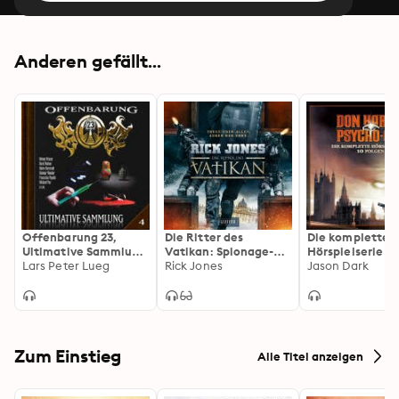
Anderen gefällt...
Offenbarung 23,
Die Ritter des
Die komplette
Ultimative Sammlung
Vatikan: Spionage-
Hörspielserie
Volume 4
Lars Peter Lueg
Thriller · Papst-
Rick Jones
Jason Dark
Entführung ·
Geheimkommando
Zum Einstieg
Alle Titel anzeigen