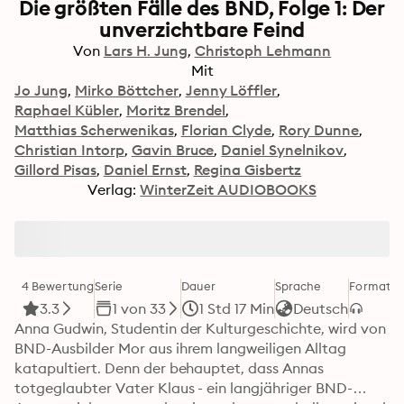
Die größten Fälle des BND, Folge 1: Der
unverzichtbare Feind
Von
Lars H. Jung
Christoph Lehmann
Mit
Jo Jung
Mirko Böttcher
Jenny Löffler
Raphael Kübler
Moritz Brendel
Matthias Scherwenikas
Florian Clyde
Rory Dunne
Christian Intorp
Gavin Bruce
Daniel Synelnikov
Gillord Pisas
Daniel Ernst
Regina Gisbertz
Verlag:
WinterZeit AUDIOBOOKS
4 Bewertung
Serie
Dauer
Sprache
Format
Ka
3.3
1 von 33
1 Std 17 Min
Deutsch
Anna Gudwin, Studentin der Kulturgeschichte, wird von 
BND-Ausbilder Mor aus ihrem langweiligen Alltag 
katapultiert. Denn der behauptet, dass Annas 
totgeglaubter Vater Klaus - ein langjähriger BND-