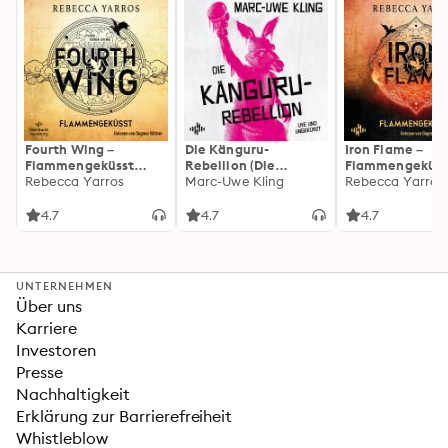
Fourth Wing –
Die Känguru-
Iron Flame –
Flammengeküsst
Rebellion (Die
Flammengeküss
(Flammengeküsst-
Rebecca Yarros
Känguru-Werke 5)
Marc-Uwe Kling
(Flammengeküs
Rebecca Yarros
Reihe 1)
Reihe 2): Die
heißersehnte
4.7
4.7
4.7
Fortsetzung des
Fantasy-Erfolgs
»Fourth Wing«
UNTERNEHMEN
Über uns
Karriere
Investoren
Presse
Nachhaltigkeit
Erklärung zur Barrierefreiheit
Whistleblow