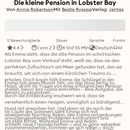
Die kleine Pension in Lobster Bay
Von
Annie Robertson
Mit
Beate Rysopp
Verlag:
Jentas
12 Bewertung
Serie
Dauer
Sprache
Format
K
4.4
1 von 2
8 Std 55 Min
Deutsch
Als Emma sieht, dass die alte Pension im schottischen 
Lobster Bay zum Verkauf steht, weiß sie, dass sie den 
perfekten Zufluchtsort am Meer gefunden hat, den sie 
braucht, um sich von einem kürzlichen Trauma zu 
erholen. Doch kaum hält Emma die Schlüssel in der 
Emma hat einen Monat Zeit, um das Haus fertig zu 
Hand, droht ihr Traum von einer erfolgreichen Pension 
stellen, bevor ihre Gäste eintreffen – eine Aufgabe, die 
bereits zu zerplatzen ...
durch die Entdeckung erschwert wird, dass sie 
versehentlich einen riesigen, unmöglich zu bändigenden 
Hund mit erworben hat. Und dann ist da noch der 
Im Laufe des Sommers sieht Emma sich mit 
abweisende Nachbar Aidan, den Emma notgedrungen 
unvorhergesehenen Problemen konfrontiert und 
um Hilfe bittet. Während Emma und Aidan 
schließt neue Freundschaften – und so ganz nebenbei 
zusammenarbeiten, kommen sie sich näher – doch 