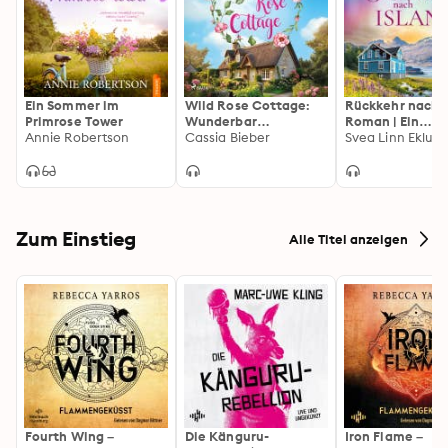
Ein Sommer im
Wild Rose Cottage:
Rückkehr nach I
Primrose Tower
Wunderbar
Roman | Ein
Annie Robertson
romantische Single-
Cassia Bieber
gefühlvoller
Svea Linn Eklun
Dad-Romance vor der
Liebesroman vo
traumhaften Kulisse
Islands faszinie
Südenglands. Für Fans
schöner
von Jenni
Sehnsuchtsland
t
Zum Einstieg
Alle Titel anzeigen
Fourth Wing –
Die Känguru-
Iron Flame –