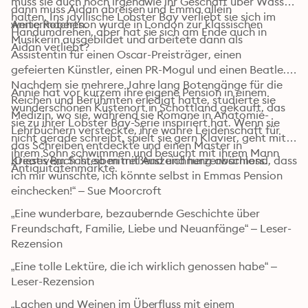
muss sie auch noch irgendwie ihr Geschäft über Wasser 
dann muss Aidan abreisen und Emma allein 
halten. Ins idyllische Lobster Bay verliebt sie sich im 
weitermachen.
Annie Robertson wurde in London zur klassischen 
Handumdrehen, aber hat sie sich am Ende auch in 
Musikerin ausgebildet und arbeitete dann als 
Aidan verliebt?
Assistentin für einen Oscar-Preisträger, einen 
gefeierten Künstler, einen PR-Mogul und einen Beatle. 
Nachdem sie mehrere Jahre lang Botengänge für die 
Annie hat vor kurzem ihre eigene Pension in einem 
Reichen und Berühmten erledigt hatte, studierte sie 
wunderschönen Küstenort in Schottland gekauft, das 
Medizin, wo sie, während sie Romane in Anatomie-
sie zu ihrer Lobster Bay-Serie inspiriert hat. Wenn sie 
Lehrbüchern versteckte, ihre wahre Leidenschaft für 
nicht gerade schreibt, spielt sie gern Klavier, geht mit 
das Schreiben entdeckte und einen Master in 
ihrem Sohn schwimmen und besucht mit ihrem Mann 
„Dieses Buch ist so mitreißend und herzerwärmend, dass 
Kreativem Schreiben mit Auszeichnung abschloss. 
Antiquitätenmärkte. 
ich mir wünschte, ich könnte selbst in Emmas Pension 
einchecken!“ – Sue Moorcroft
„Eine wunderbare, bezaubernde Geschichte über 
Freundschaft, Familie, Liebe und Neuanfänge“ – Leser-
Rezension
„Eine tolle Lektüre, die ich wirklich genossen habe“ – 
Leser-Rezension
„Lachen und Weinen im Überfluss mit einem 