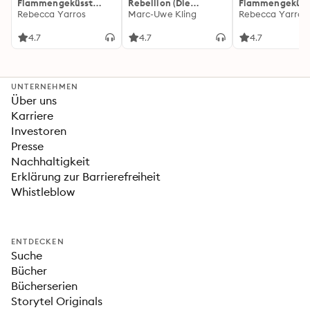
Flammengeküsst
Rebellion (Die
Flammengeküss
(Flammengeküsst-
Rebecca Yarros
Känguru-Werke 5)
Marc-Uwe Kling
(Flammengeküs
Rebecca Yarros
Reihe 1)
Reihe 2): Die
heißersehnte
4.7
4.7
4.7
Fortsetzung des
Fantasy-Erfolgs
»Fourth Wing«
UNTERNEHMEN
Über uns
Karriere
Investoren
Presse
Nachhaltigkeit
Erklärung zur Barrierefreiheit
Whistleblow
ENTDECKEN
Suche
Bücher
Bücherserien
Storytel Originals