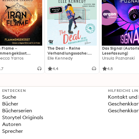
n Flame –
The Deal – Reine
Das Signal (Autori
ammengeküsst
Verhandlungssache:
Lesefassung)
ammengeküsst-Reihe
ecca Yarros
Off-Campus 1 | Roman |
Elle Kennedy
Ursula Poznanski
 Die heißersehnte
BookTok-Liebling |
tsetzung des
Prickelnde College-
.7
4.4
4.8
tasy-Erfolgs »Fourth
Romance für New
ng«
Adults
ENTDECKEN
HILFREICHE LI
Suche
Kontakt und 
Bücher
Geschenkkar
Bücherserien
Geschenkkart
Storytel Originals
Autoren
Sprecher