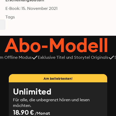
E-Book: 15. November 2021
Tags
 Abo-Modell
em Offline Modus
Exklusive Titel und Storytel Originals
Am beliebtesten!
Unlimited
Für alle, die unbegrenzt hören und lesen
möchten.
18.90 €
/Monat