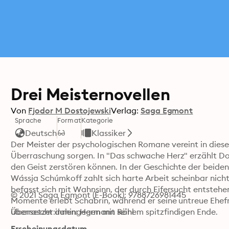
Drei Meisternovellen
Von
Fjodor M Dostojewski
Verlag:
Saga Egmont
Sprache
Format
Kategorie
Deutsch
Klassiker
Der Meister der psychologischen Romane vereint in diese
Überraschung sorgen. In "Das schwache Herz" erzählt Dost
den Geist zerstören können. In der Geschichte der beide
Wássja Schúmkoff zahlt sich harte Arbeit scheinbar nich
befasst sich mit Wahnsinn, der durch Eifersucht entstehe
© 2021 Saga Egmont (E-Book): 9788726981445
Momente erlebt Schabrin, während er seine untreue Ehefrau
überrascht dahingegen mit seinem spitzfindigen Ende.
Übersetzer:innen: Hermann Röhl
Erscheinungsdatum