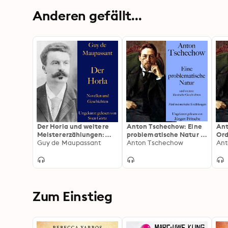
Anderen gefällt...
Der Horla und weitere
Anton Tschechow: Eine
Ant
Meistererzählungen:
problematische Natur –
Ord
Novellen und
Guy de Maupassant
und weitere klassische
Anton Tschechow
kla
Ant
Geschichten –
Geschichten: Fünf
Fün
ungekürzt gelesen
meisterhafte
Erz
Erzählungen
Zum Einstieg