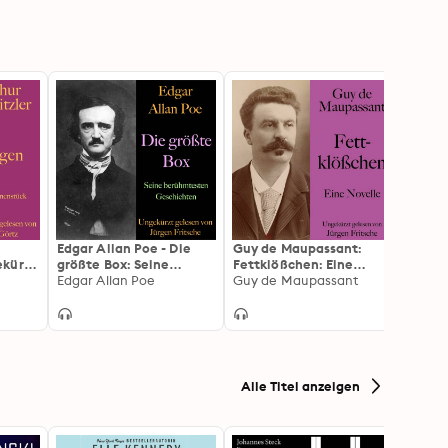
Edgar Allan Poe - Die
Guy de Maupassant:
Suche
ekürzt
größte Box: Seine
Fettklößchen: Eine
Vladi
berühmtesten
Edgar Allan Poe
Novelle. Ungekürzt
Guy de Maupassant
Einfü
C. Be
Geschichten
gelesen.
Werk 
Alle Titel anzeigen