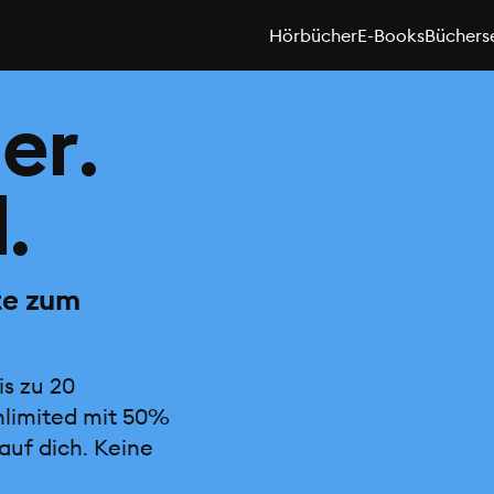
Hörbücher
E-Books
Büchers
er.
.
te zum
is zu 20
nlimited mit 50%
auf dich. Keine