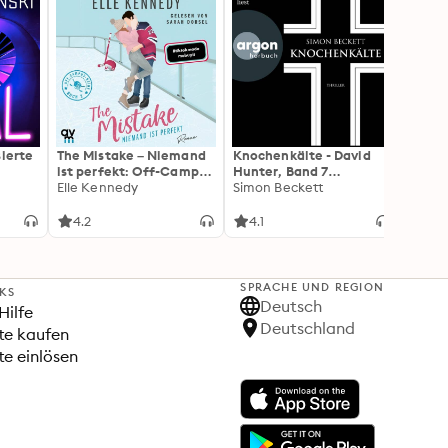
sierte
The Mistake – Niemand
Knochenkälte - David
Onyx 
ist perfekt: Off-Campus
Hunter, Band 7
Flamm
2 | Roman
Elle Kennedy
(Ungekürzte Lesung)
Simon Beckett
(Flam
Rebec
3): Di
Forts
4.2
4.1
4.3
Wing«
SPRACHE UND REGION
NKS
Deutsch
Hilfe
Deutschland
te kaufen
e einlösen