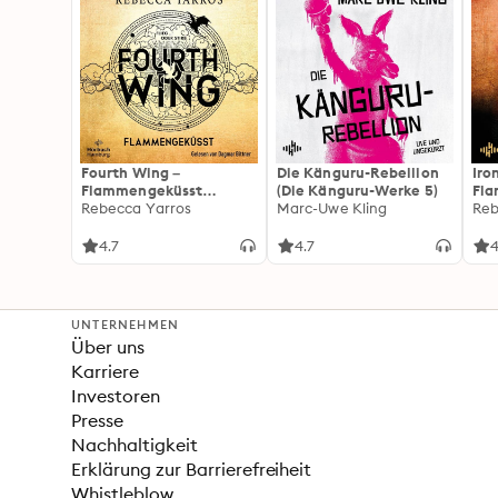
Fourth Wing –
Die Känguru-Rebellion
Iro
Flammengeküsst
(Die Känguru-Werke 5)
Fl
(Flammengeküsst-Reihe
Rebecca Yarros
Marc-Uwe Kling
(Fl
Reb
1)
2):
For
4.7
4.7
4
Fan
Wi
UNTERNEHMEN
Über uns
Karriere
Investoren
Presse
Nachhaltigkeit
Erklärung zur Barrierefreiheit
Whistleblow