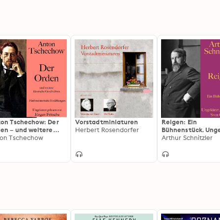
on Tschechow: Der
Vorstadtminiaturen
Reigen: Ein
en – und weitere
Herbert Rosendorfer
Bühnenstück. Ung
ssische Geschichten:
on Tschechow
gelesen
Arthur Schnitzler
f meisterhafte
ählungen