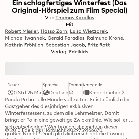
Ein schlagfertiges Winterfest (Das
Original-Hörspiel zum Film Special)
Von
Thomas Karallus
Mit
Robert Missler
Hasso Zorn
Luisa Wietzorek
Michael Iwannek
Gerald Paradies
Raimund Krone
Kathrin Fröhlich
Sebastian Jacob
Fritz Rott
Verlag:
Edelkids
Dauer
Sprache
Format
Kategorie
0 Std 25 Min
Deutsch
Kinderbücher
Panda Po hat alle Hände voll zu tun. Er ist nämlich der 
Gastgeber des diesjährigen exklusiven 
Winterfestessens, zu dem alle Lehrmeister. Damit 
bringt er Po in eine gewaltige Zwickmühle. Wie soll er 
sich entscheiden? Wer braucht ihn mehr in dieser 
© 2013 Edelkids (Hörbuch): 4029759166870
großen Nacht? Doch plötzlich erscheint die Lösung 