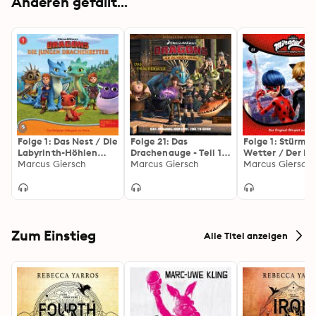
Anderen gefällt...
Folge 1: Das Nest / Die
Folge 21: Das
Folge 1: Stürmis
Labyrinth-Höhlen
Drachenauge - Teil 1+2
Wetter / Der Bu
(Das Original-Hörspiel
Marcus Giersch
(Das Original-Hörspiel
Marcus Giersch
(Das Original-H
Marcus Giersch
zur Serie)
zur TV-Serie)
zur TV-Serie)
Zum Einstieg
Alle Titel anzeigen