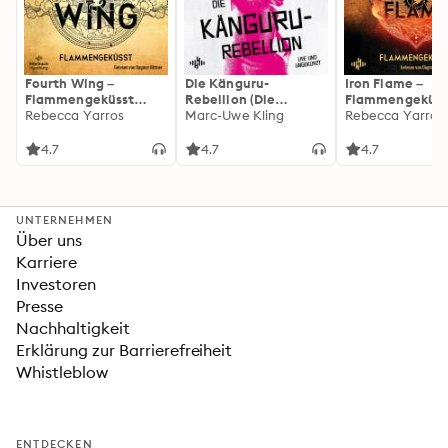
Fourth Wing –
Die Känguru-
Iron Flame –
Flammengeküsst
Rebellion (Die
Flammengeküss
(Flammengeküsst-
Rebecca Yarros
Känguru-Werke 5)
Marc-Uwe Kling
(Flammengeküs
Rebecca Yarros
Reihe 1)
Reihe 2): Die
heißersehnte
4.7
4.7
4.7
Fortsetzung des
Fantasy-Erfolgs
»Fourth Wing«
UNTERNEHMEN
Über uns
Karriere
Investoren
Presse
Nachhaltigkeit
Erklärung zur Barrierefreiheit
Whistleblow
ENTDECKEN