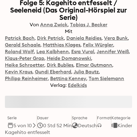
Folge 5: Kagehito entfesselt /
Seeleneid (Das Original-Hörspiel zur
Serie)
Von
Anna Zwick
Tobias J. Becker
Mit
Patrick Bach
Dirk Petrick
Daniela Reidies
Vera Bunk
Gerald Schaale
Matthias Klages
Felix Würgler
Roland Wolf
Lea Kalbhenn
Esra Vural
Jennifer Weiß
Klaus-Peter Grap
Heide Domanowski
Heike Schroetter
Dirk Bublies
Elmar Gutmann
Kevin Kraus
Gundi Eberhard
Julia Bautz
Philipp Reinheimer
Bettina Kenney
Tom Sielemann
Verlag:
Edelkids
Serie
Dauer
Sprache
Format
Kategorie
5 von 10
0 Std 52 Min
Deutsch
Kinderb
Kagehito entfesselt
