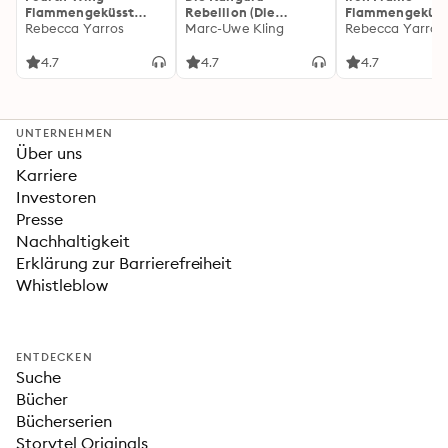
Flammengeküsst
Rebellion (Die
Flammengeküss
(Flammengeküsst-
Rebecca Yarros
Känguru-Werke 5)
Marc-Uwe Kling
(Flammengeküs
Rebecca Yarros
Reihe 1)
Reihe 2): Die
heißersehnte
4.7
4.7
4.7
Fortsetzung des
Fantasy-Erfolgs
»Fourth Wing«
UNTERNEHMEN
Über uns
Karriere
Investoren
Presse
Nachhaltigkeit
Erklärung zur Barrierefreiheit
Whistleblow
ENTDECKEN
Suche
Bücher
Bücherserien
Storytel Originals