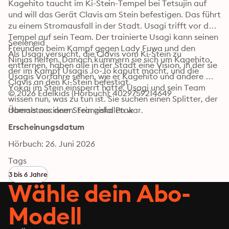
Kagehito taucht im Ki-Stein-Tempel bei Tetsujin auf 
und will das Gerät Clavis am Stein befestigen. Das führt 
zu einem Stromausfall in der Stadt. Usagi trifft vor dem 
Tempel auf sein Team. Der trainierte Usagi kann seinen 
Seeleneid

Freunden beim Kampf gegen Lady Fuwa und den 
Als Usagi versucht, die Clavis vom Ki-Stein zu 
Ninjas helfen. Danach kümmern sie sich um Kagehito, 
entfernen, haben alle in der Stadt eine Vision, in der sie 
der im Kampf Usagis Jo-Jo kaputt macht, und die 
Usagis Vorfahre sehen, wie er Kagehito und andere 
Clavis an den Ki-Stein befestigt.
Yokai im Stein einsperrt hatte. Usagi und sein Team 
© 2026 Edelkids (Hörbuch): 4029759214649
wissen nun, was zu tun ist. Sie suchen einen Splitter, der 
damals aus dem Stein gefallen war.
Übersetzer:innen: Franziska Ptok
Erscheinungsdatum
Hörbuch: 26. Juni 2026
Tags
3 bis 6 Jahre
Wähle dein Abo-
Modell