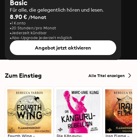
Basic
Für alle, die gelegentlich hören und lesen.
8.90 €
/Monat
1 Konto
20 Stunden/pro Monat
Jederzeit kündbar
Abo-Upgrade jederzeit möglich
Angebot jetzt aktivieren
Zum Einstieg
Alle Titel anzeigen
Fourth Wing –
Die Känguru-
Iron Flame –