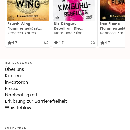
Fourth Wing –
Die Känguru-
Iron Flame –
Flammengeküsst
Rebellion (Die
Flammengeküss
(Flammengeküsst-
Rebecca Yarros
Känguru-Werke 5)
Marc-Uwe Kling
(Flammengeküs
Rebecca Yarros
Reihe 1)
Reihe 2): Die
heißersehnte
4.7
4.7
4.7
Fortsetzung des
Fantasy-Erfolgs
»Fourth Wing«
UNTERNEHMEN
Über uns
Karriere
Investoren
Presse
Nachhaltigkeit
Erklärung zur Barrierefreiheit
Whistleblow
ENTDECKEN