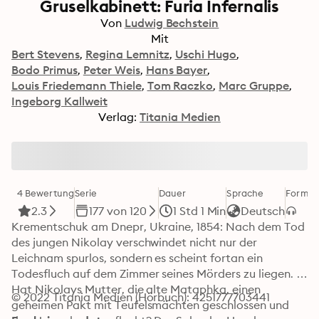
Gruselkabinett: Furia Infernalis
Von
Ludwig Bechstein
Mit
Bert Stevens
Regina Lemnitz
Uschi Hugo
Bodo Primus
Peter Weis
Hans Bayer
Louis Friedemann Thiele
Tom Raczko
Marc Gruppe
Ingeborg Kallweit
Verlag:
Titania Medien
4 Bewertung
Serie
Dauer
Sprache
Format
2.3
177 von 120
1 Std 1 Min
Deutsch
Krementschuk am Dnepr, Ukraine, 1854: Nach dem Tod 
des jungen Nikolay verschwindet nicht nur der 
Leichnam spurlos, sondern es scheint fortan ein 
Todesfluch auf dem Zimmer seines Mörders zu liegen. 
Hat Nikolays Mutter, die alte Mataphka, einen 
© 2022 Titania Medien (Hörbuch): 4251777703441
geheimen Pakt mit Teufelsmächten geschlossen und 