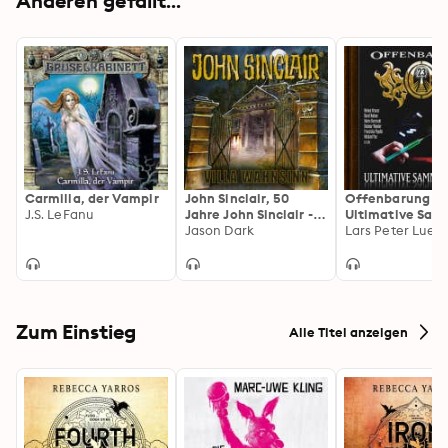
Anderen gefällt...
Carmilla, der Vampir
John Sinclair, 50
Offenbarung 23
J.S. LeFanu
Jahre John Sinclair -
Ultimative Sam
Villa Wahnsinn
Jason Dark
Volume 4
Lars Peter Lueg
Zum Einstieg
Alle Titel anzeigen