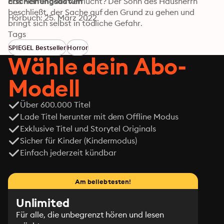
das Herrenhaus verflucht? Der Sohn des Hausherrn 
Erscheinungsdatum
beschließt, der Sache auf den Grund zu gehen und 
Hörbuch: 25. März 2022
bringt sich selbst in tödliche Gefahr.
Tags
SPIEGEL Bestseller
Horror
Wähle dein Abo-
Modell
Über 600.000 Titel
Lade Titel herunter mit dem Offline Modus
Exklusive Titel und Storytel Originals
Sicher für Kinder (Kindermodus)
Einfach jederzeit kündbar
Am beliebtesten!
Unlimited
Für alle, die unbegrenzt hören und lesen