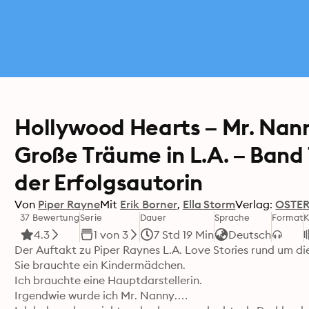
Hollywood Hearts – Mr. Nanny
Große Träume in L.A. – Band
der Erfolgsautorin
Von
Piper Rayne
Mit
Erik Borner
Ella Storm
Verlag:
OSTE
37 Bewertung
Serie
Dauer
Sprache
Format
K
4.3
1 von 3
7 Std 19 Min
Deutsch
Der Auftakt zu Piper Raynes L.A. Love Stories rund um die
Sie brauchte ein Kindermädchen.

Ich brauchte eine Hauptdarstellerin.

Irgendwie wurde ich Mr. Nanny.
