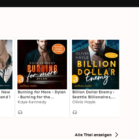
- New
Burning for More - Dylan
Billion Dollar Enemy -
Malib
and 1
- Burning for the
Seattle Billionaires,
Hanna
Bravest, Band 1
Kaye Kennedy
Band 1 (Ungekürzt)
Olivia Hayle
Malib
Emily
(Ungekürzt)
Feelin
(unge
Alle Titel anzeigen