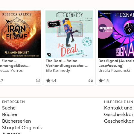
n Flame –
The Deal – Reine
Das Signal (Autori
ammengeküsst
Verhandlungssache:
Lesefassung)
ammengeküsst-Reihe
ecca Yarros
Off-Campus 1 | Roman |
Elle Kennedy
Ursula Poznanski
 Die heißersehnte
BookTok-Liebling |
tsetzung des
Prickelnde College-
.7
4.4
4.8
tasy-Erfolgs »Fourth
Romance für New
ng«
Adults
ENTDECKEN
HILFREICHE LI
Suche
Kontakt und 
Bücher
Geschenkkar
Bücherserien
Geschenkkart
Storytel Originals