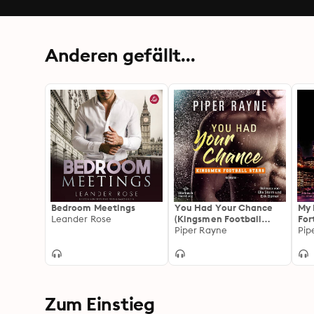
Anderen gefällt...
Bedroom Meetings
You Had Your Chance
My 
Leander Rose
(Kingsmen Football
For
Stars 1): Der Auftakt der
Piper Rayne
Col
Pip
neuen spicy Sports-
Romance-Serie: heiße
Footballspieler und
große Gefühle
Zum Einstieg