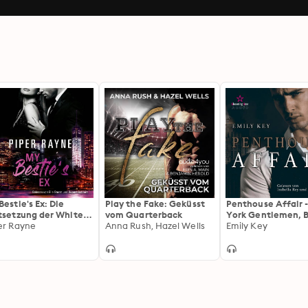
Bestie's Ex: Die
Play the Fake: Geküsst
Penthouse Affair 
tsetzung der White-
vom Quarterback
York Gentlemen, B
lar-Brothers-Reihe
er Rayne
Anna Rush, Hazel Wells
Emily Key