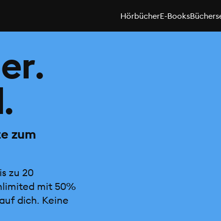
Hörbücher
E-Books
Büchers
er.
.
te zum
is zu 20
nlimited mit 50%
auf dich. Keine