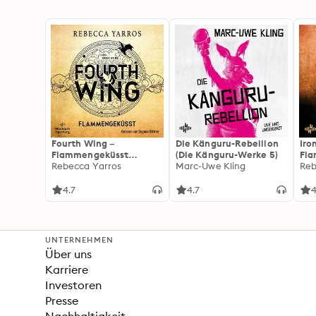
Fourth Wing –
Die Känguru-Rebellion
Iro
Flammengeküsst
(Die Känguru-Werke 5)
Fl
(Flammengeküsst-Reihe
Rebecca Yarros
Marc-Uwe Kling
(Fl
Reb
1)
2):
For
4.7
4.7
4
Fan
Wi
UNTERNEHMEN
Über uns
Karriere
Investoren
Presse