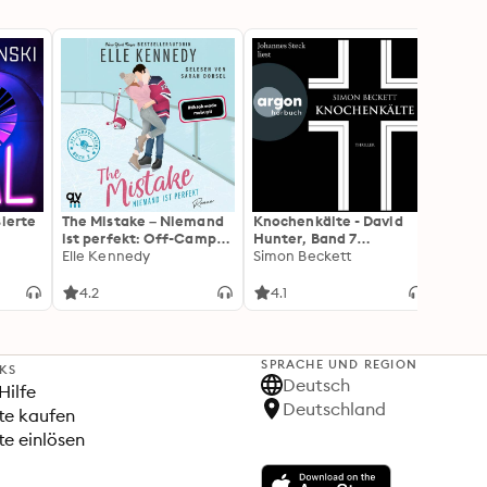
sierte
The Mistake – Niemand
Knochenkälte - David
Onyx 
ist perfekt: Off-Campus
Hunter, Band 7
Flamm
2 | Roman
Elle Kennedy
(Ungekürzte Lesung)
Simon Beckett
(Flam
Rebec
3): Di
Forts
4.2
4.1
4.3
Wing«
SPRACHE UND REGION
NKS
Deutsch
Hilfe
Deutschland
te kaufen
e einlösen